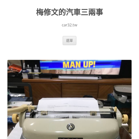
跳
至
梅修文的汽車三兩事
主
要
內
容
car32.tw
選單