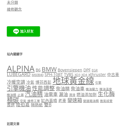
未分類
維修觀念
站內關鍵字
ALPINA
BMW
B6
Bovensiepen
DPF
EGR
LUBEGARD
SPH-10BT
TVBS
xthruster
中古車
M60B40
XD3
XD4
地球黃金線
冷暖空調
冷氣
博芬西彭
引擎
引擎機油
性能調整
柴油精
柴油車
機油壓力
機油溫度
汽油精
生化酶
油電車
漏油
燃油添加劑
機油精
止漏
潤滑
積碳
變速箱
缸內直噴
老車
空氣
維修工單
變速箱油精
進氣岐管
陸伯嘉
雙B
長途
隔熱紙
近期文章