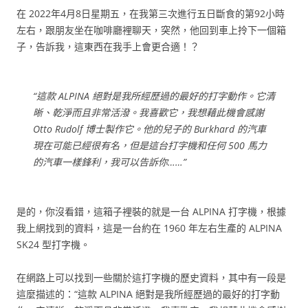
在 2022年4月8日星期五，在我第三次進行五日斷食的第92小時
左右，跟朋友坐在咖啡廳裡聊天，突然，他回到車上拎下一個箱
子，告訴我，這東西在我手上會更合適！？
“這款 ALPINA 絕對是我所經歷過的最好的打字動作。它清
晰、乾淨而且非常活潑。我喜歡它，我想藉此機會感謝
Otto Rudolf 博士製作它。他的兒子的 Burkhard 的汽車
現在可能已經很有名，但是這台打字機和任何 500 馬力
的汽車一樣鋒利，我可以告訴你……”
是的，你沒看錯，這箱子裡裝的就是一台 ALPINA 打字機，根據
我上網找到的資料，這是一台約在 1960 年左右生產的 ALPINA
SK24 型打字機。
在網路上可以找到一些關於這打字機的歷史資料，其中有一段是
這麼描述的：“這款 ALPINA 絕對是我所經歷過的最好的打字動