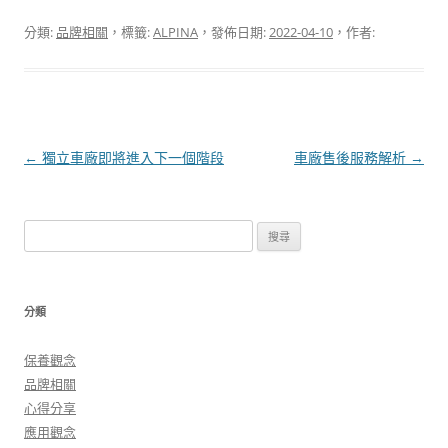
分類:
品牌相關
，標籤:
ALPINA
，發佈日期:
2022-04-10
，作者:
文
←
獨立車廠即將進入下一個階段
車廠售後服務解析
→
章
導
搜
覽
尋
關
鍵
分類
字:
保養觀念
品牌相關
心得分享
應用觀念