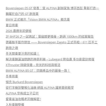
Bovensiepen 05 GT 發表：當 ALPINA 創辦家族 博芬西彭 重新打造一
輛屬於自己的 GT 跑旅車
BMW 正式揭示「Vision BMW ALPINA」概念車
夏日用車
2026 農曆年前健檢
ZF 6HP26 之一試再試：電磁閥更換後，跑過 1000km 的結案報告
德義聯手鉅作問世 —— Bovensiepen Zagato 正式亮相，611 匹手工
跑旅之魂
冬天開車要注意的知識！
解決車輛漏油問題的神奇利器 – Lubegard 陸伯嘉 多功能密封修復
XThruster 除碳保養 – 奈米的科技與狠活
BMW ALPINA B5 GT：同類產品中的最後一款！
冬季用車
悼念 Burkard Bovensiepen
從打字機到雙喉化油器 絕版 ALPINA 躍昇藝術殿堂
ALPINA 宣佈成立子公司
愛車省油攻略老司機解密 !
入秋車輛整備