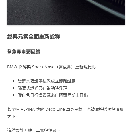
經典元素全面重新詮釋
鯊魚鼻車頭回歸
BMW 將經典 Shark Nose（鯊魚鼻）重新現代化：
雙腎水箱護罩被做成立體雕塑感
隱藏式燈光只在啟動時浮現
暖白色日行燈靈感來自阿爾卑斯山日出
甚至連 ALPINA 傳統 Deco-Line 車身拉線，也被藏進透明烤漆層
之下。
這種設計思維，其實很德國。