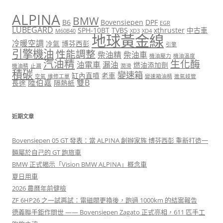
ALPINA
BMW
B6
Bovensiepen
DPF
EGR
LUBEGARD
SPH-10BT
TVBS
xthruster
中古車
M60B40
XD3
XD4
地球黃金線
冷暖空調
冷氣
博芬西彭
引擎
引擎機油
性能調整
柴油精
柴油車
機油壓力
機油溫度
汽油精
生化酶
油電車
漏油
燃油添加劑
機油精
止漏
潤滑
積碳
變速箱
缸內直噴
老車
空氣
維修工單
變速箱油精
進氣岐管
陸伯嘉
雙B
長途
隔熱紙
近期文章
Bovensiepen 05 GT 發表：當 ALPINA 創辦家族 博芬西彭 重新打造一
輛屬於自己的 GT 跑旅車
BMW 正式揭示「Vision BMW ALPINA」概念車
夏日用車
2026 農曆年前健檢
ZF 6HP26 之一試再試：電磁閥更換後，跑過 1000km 的結案報告
德義聯手鉅作問世 —— Bovensiepen Zagato 正式亮相，611 匹手工