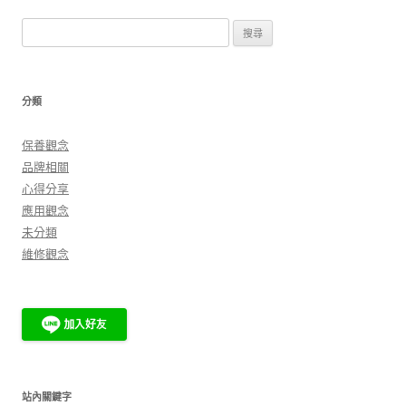
章
搜
導
尋
覽
關
鍵
分類
字:
保養觀念
品牌相關
心得分享
應用觀念
未分類
維修觀念
站內關鍵字