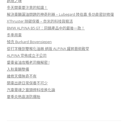
跑旅之魂
冬天開車要注意的知識！
解決車輛漏油問題的神奇利器 – Lubegard 陸伯嘉 多功能密封修復
XThruster 除碳保養 – 奈米的科技與狠活
BMW ALPINA B5 GT：同類產品中的最後一款！
冬季用車
悼念 Burkard Bovensiepen
從打字機到雙喉化油器 絕版 ALPINA 躍昇藝術殿堂
ALPINA 宣佈成立子公司
愛車省油攻略老司機解密 !
入秋車輛整備
維修天價無奇不有
開車出遊日常保養不可少
汽車靈魂之窗頭燈科技進化論
夏季炎熱高溫防爆胎