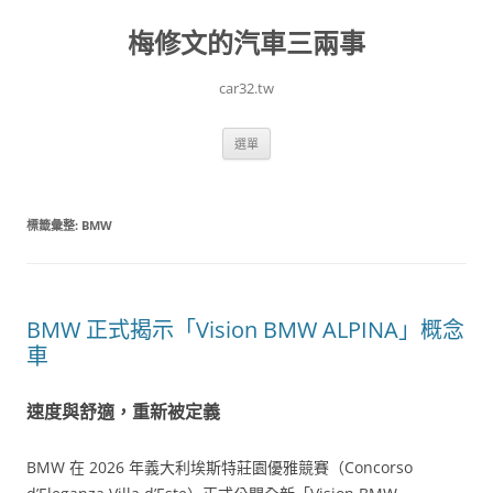
跳
至
梅修文的汽車三兩事
主
要
內
容
car32.tw
選單
標籤彙整:
BMW
BMW 正式揭示「Vision BMW ALPINA」概念
車
速度與舒適，重新被定義
BMW 在 2026 年義大利埃斯特莊園優雅競賽（Concorso