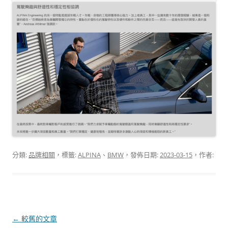
分類:
品牌相關
，標籤:
ALPINA
、
BMW
，發佈日期:
2023-03-15
，作者:
文
←
較舊的文章