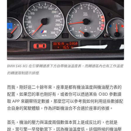
BMW E46 M3 在引擎轉速表下方自帶機油溫度表，而轉速區內也有工作溫度
的轉速限制提示排燈.
而我，剛好這二十餘年來，座車是都有機油溫度與機油壓力表的
配置，如果您的車也剛好有，或者你可以透過某些 ＯBD 參數讀
取 APP 來觀察特定數據，那麼您可以參考我如何利用這些數據配
合自身的駕駛體驗，作為評斷機油合不合適於座車的依據。
首先，機油的壓力與溫度兩個數值本質上是成反比的，也就是
說，當引擎一早發動當下，因為機油溫度低，這個時候的機油壓