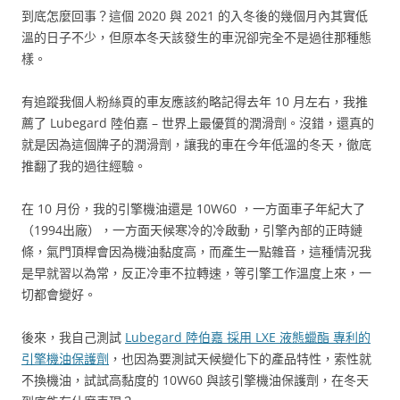
到底怎麼回事？這個 2020 與 2021 的入冬後的幾個月內其實低
溫的日子不少，但原本冬天該發生的車況卻完全不是過往那種態
樣。
有追蹤我個人粉絲頁的車友應該約略記得去年 10 月左右，我推
薦了 Lubegard 陸伯嘉 – 世界上最優質的潤滑劑。沒錯，還真的
就是因為這個牌子的潤滑劑，讓我的車在今年低溫的冬天，徹底
推翻了我的過往經驗。
在 10 月份，我的引擎機油還是 10W60 ，一方面車子年紀大了
（1994出廠），一方面天候寒冷的冷啟動，引擎內部的正時鏈
條，氣門頂桿會因為機油黏度高，而產生一點雜音，這種情況我
是早就習以為常，反正冷車不拉轉速，等引擎工作溫度上來，一
切都會變好。
後來，我自己測試
Lubegard 陸伯嘉 採用 LXE 液態蠟酯 專利的
引擎機油保護劑
，也因為要測試天候變化下的產品特性，索性就
不換機油，試試高黏度的 10W60 與該引擎機油保護劑，在冬天