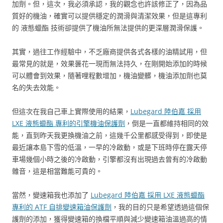
加劑。但，這次，我必須承認，我的觀念也許該修正了，因為品
質好的機油，確實可以提供穩定的潤滑與清潔效果，但是這專利
的 液態蠟酯 技術卻提供了機油所無法提供的更深層潤滑保護。
其實，過往工作經驗中，不乏廠商提供各式各樣的油精試用，但
最常見的就是，效果曇花一現而無法持久，在剛開始添加的時候
可以體會到效果，隨著哩程數增加，機油變髒，機油添加劑也莫
名的失去效能。
但這次在我自己車上實際使用的結果，
Lubegard 陸伯嘉 採用
LXE 液態蠟酯 專利的引擎機油保護劑
，倒是一直都維持相同的效
能，直到昨天我更換機油之前，這幾千公里都感受得到，即使是
最近讓本島下雪的低溫，一早的冷啟動，或是下班時停在露天停
車場幾個小時之後的冷啟動，引擎都沒有出現過去曾有的冷啟動
雜音，這是相當難能可貴的。
當然，變速箱我也添加了
Lubegard 陸伯嘉 採用 LXE 液態蠟酯
專利的 ATF 自排變速箱油保護劑
，我的目的只是希望透過這個保
護劑的添加，獲得變速箱的換檔平順與減少變速箱油溫過高的情