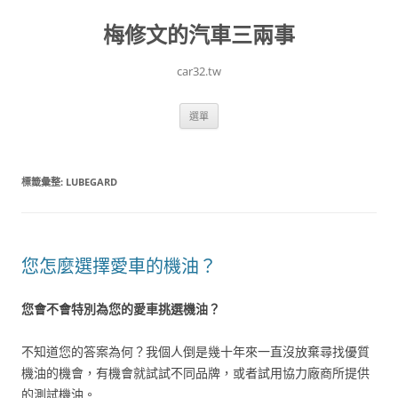
跳
至
梅修文的汽車三兩事
主
要
內
容
car32.tw
選單
標籤彙整:
LUBEGARD
您怎麼選擇愛車的機油？
您會不會特別為您的愛車挑選機油？
不知道您的答案為何？我個人倒是幾十年來一直沒放棄尋找優質
機油的機會，有機會就試試不同品牌，或者試用協力廠商所提供
的測試機油。