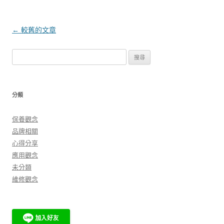
文
←
較舊的文章
章
搜
導
尋
覽
關
鍵
分類
字:
保養觀念
品牌相關
心得分享
應用觀念
未分類
維修觀念