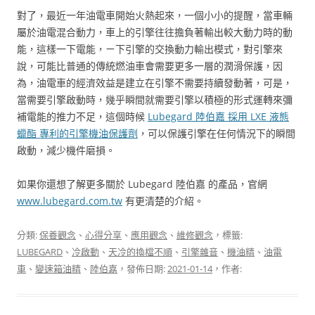
對了，最近一年油電車開始火熱起來，一個小小的提醒，當車輛
屬於油電混合動力，車上的引擎往往擔負著輸出較大動力時的動
能，這樣一下電能，ㄧ下引擎的交換動力輸出模式，對引擎來
說，可能比普通的傳統燃油車會需要更多一層的潤滑保護，因
為，油電車的經濟效益是建立在引擎不需要持續發動著，可是，
當需要引擎啟動時，幾乎瞬間就需要引擎以積極的形式運轉來彌
補電能的推力不足，這個時候
Lubegard 陸伯嘉 採用 LXE 液態
蠟酯 專利的引擎機油保護劑
，可以保護引擎在任何情況下的瞬間
啟動，減少機件磨損。
如果你還想了解更多關於 Lubegard 陸伯嘉 的產品，官網
www.lubegard.com.tw
有更清楚的介紹。
分類:
保養觀念
、
心得分享
、
應用觀念
、
維修觀念
，標籤:
LUBEGARD
、
冷啟動
、
天冷的換檔不順
、
引擎雜音
、
機油精
、
油電
車
、
變速箱油精
、
陸伯嘉
，發佈日期:
2021-01-14
，作者: