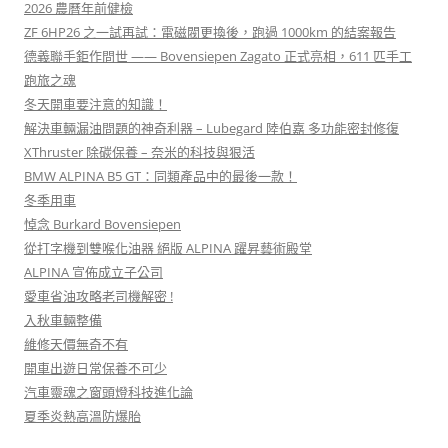
2026 農曆年前健檢
ZF 6HP26 之一試再試：電磁閥更換後，跑過 1000km 的結案報告
德義聯手鉅作問世 —— Bovensiepen Zagato 正式亮相，611 匹手工
跑旅之魂
冬天開車要注意的知識！
解決車輛漏油問題的神奇利器 – Lubegard 陸伯嘉 多功能密封修復
XThruster 除碳保養 – 奈米的科技與狠活
BMW ALPINA B5 GT：同類產品中的最後一款！
冬季用車
悼念 Burkard Bovensiepen
從打字機到雙喉化油器 絕版 ALPINA 躍昇藝術殿堂
ALPINA 宣佈成立子公司
愛車省油攻略老司機解密 !
入秋車輛整備
維修天價無奇不有
開車出遊日常保養不可少
汽車靈魂之窗頭燈科技進化論
夏季炎熱高溫防爆胎