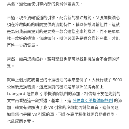
高溫下過低而使引擎內部的潤滑保護喪失。
不過，現今渦輪當道的引擎，配合新的機油規範，又強調機油必
須在冷啟動時的瞬間提供高流動特性，藉以保護渦輪組件。這就
是為何我前面提到的是要找一款合適您座車的機油，而不是單單
找一款好的機油，無論如何，機油必須先是適合您的座車，才能
再進一步篩質量。
當然，如果您夠細心，聽引擎聲也是可以找到機油合不合適的差
異。
就舉上個月底我自己的車換機油的事來當例子，大概行駛了 5000
公里後更換機油，這更換前的機油是某歐洲品牌再加上
Lubegard 陸伯嘉 引擎機油保護劑的添加，相信有車友在先前的
文章內看過這一段描述，基本上，這
陸伯嘉引擎機油保護劑
的添
加，確實有效解決了我 V8 引擎的冷啟動內鏈條異音，這個問題
如果您也是開 V8 引擎的車，可能在高里程後就更容易遭遇到，
也能感同身受。