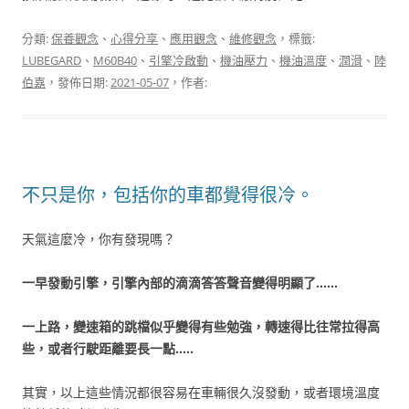
分類:
保養觀念
、
心得分享
、
應用觀念
、
維修觀念
，標籤:
LUBEGARD
、
M60B40
、
引擎冷啟動
、
機油壓力
、
機油溫度
、
潤滑
、
陸
伯嘉
，發佈日期:
2021-05-07
，作者:
不只是你，包括你的車都覺得很冷。
天氣這麼冷，你有發現嗎？
一早發動引擎，引擎內部的滴滴答答聲音變得明顯了……
一上路，變速箱的跳檔似乎變得有些勉強，轉速得比往常拉得高
些，或者行駛距離要長一點…..
其實，以上這些情況都很容易在車輛很久沒發動，或者環境溫度