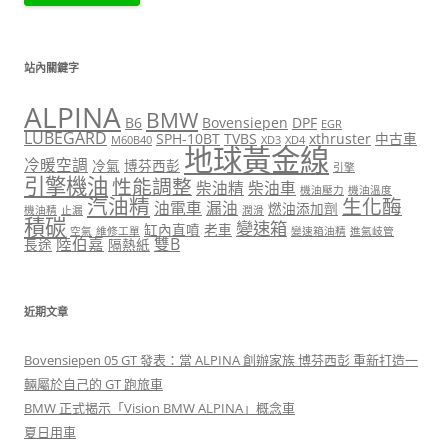
站內關鍵字
ALPINA
BMW
B6
Bovensiepen
DPF
EGR
LUBEGARD
SPH-10BT
TVBS
xthruster
中古車
M60B40
XD3
XD4
地球黃金線
冷暖空調
冷氣
博芬西彭
引擎
引擎機油
性能調整
柴油精
柴油車
機油壓力
機油溫度
汽油精
生化酶
油電車
漏油
燃油添加劑
機油精
止漏
潤滑
積碳
變速箱
缸內直噴
老車
空氣
維修工單
變速箱油精
進氣岐管
陸伯嘉
雙B
長途
隔熱紙
近期文章
Bovensiepen 05 GT 發表：當 ALPINA 創辦家族 博芬西彭 重新打造一
輛屬於自己的 GT 跑旅車
BMW 正式揭示「Vision BMW ALPINA」概念車
夏日用車