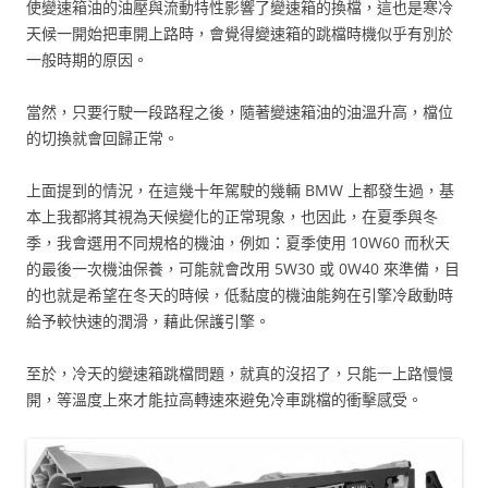
使變速箱油的油壓與流動特性影響了變速箱的換檔，這也是寒冷
天候一開始把車開上路時，會覺得變速箱的跳檔時機似乎有別於
一般時期的原因。
當然，只要行駛一段路程之後，隨著變速箱油的油溫升高，檔位
的切換就會回歸正常。
上面提到的情況，在這幾十年駕駛的幾輛 BMW 上都發生過，基
本上我都將其視為天候變化的正常現象，也因此，在夏季與冬
季，我會選用不同規格的機油，例如：夏季使用 10W60 而秋天
的最後一次機油保養，可能就會改用 5W30 或 0W40 來準備，目
的也就是希望在冬天的時候，低黏度的機油能夠在引擎冷啟動時
給予較快速的潤滑，藉此保護引擎。
至於，冷天的變速箱跳檔問題，就真的沒招了，只能一上路慢慢
開，等溫度上來才能拉高轉速來避免冷車跳檔的衝擊感受。