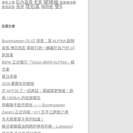
變速箱
缸內直噴
老車
維修工單
變速箱油精
陸伯嘉
雙B
長途
隔熱紙
進氣岐管
近期文章
Bovensiepen 05 GT 發表：當 ALPINA 創辦
家族 博芬西彭 重新打造一輛屬於自己的 GT
跑旅車
BMW 正式揭示「Vision BMW ALPINA」概
念車
夏日用車
2026 農曆年前健檢
ZF 6HP26 之一試再試：電磁閥更換後，跑
過 1000km 的結案報告
德義聯手鉅作問世 —— Bovensiepen
Zagato 正式亮相，611 匹手工跑旅之魂
冬天開車要注意的知識！
解決車輛漏油問題的神奇利器 – Lubegard