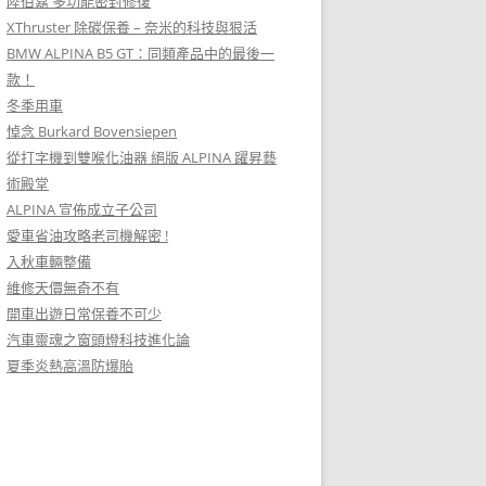
陸伯嘉 多功能密封修復
XThruster 除碳保養 – 奈米的科技與狠活
BMW ALPINA B5 GT：同類產品中的最後一
款！
冬季用車
悼念 Burkard Bovensiepen
從打字機到雙喉化油器 絕版 ALPINA 躍昇藝
術殿堂
ALPINA 宣佈成立子公司
愛車省油攻略老司機解密 !
入秋車輛整備
維修天價無奇不有
開車出遊日常保養不可少
汽車靈魂之窗頭燈科技進化論
夏季炎熱高溫防爆胎