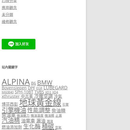
心得分享
應用觀念
未分類
維修觀念
站內關鍵字
ALPINA
BMW
B6
LUBEGARD
Bovensiepen
DPF
EGR
SPH-10BT
TVBS
M60B40
XD3
XD4
冷暖空調
xthruster
中古車
冷氣
地球黃金線
博芬西彭
引擎
引擎機油
性能調整
柴油精
柴油車
機油壓力
機油溫度
機油精
止漏
汽油精
油電車
漏油
潤滑
積碳
生化酶
燃油添加劑
空氣