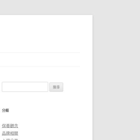
搜
尋
關
鍵
分類
字:
保養觀念
品牌相關