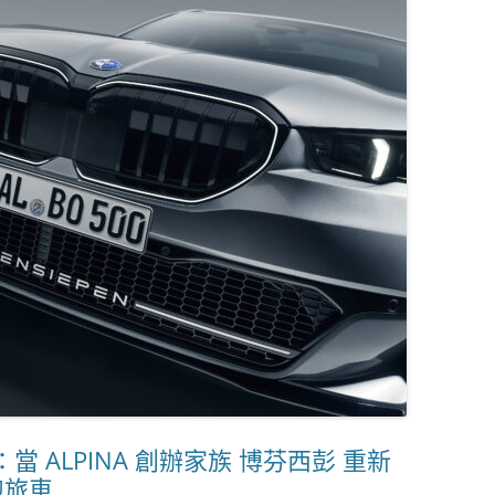
 發表：當 ALPINA 創辦家族 博芬西彭 重新
跑旅車