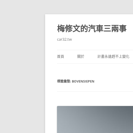
跳
至
主
梅修文的汽車三兩事
要
內
容
car32.tw
首頁
關於
計畫永遠趕不上變化
標籤彙整:
BOVENSIEPEN