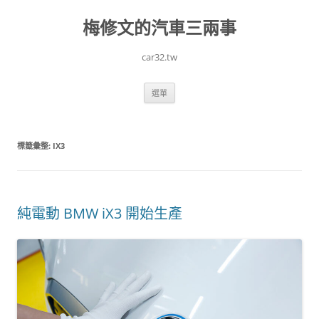
跳
至
梅修文的汽車三兩事
主
要
內
容
car32.tw
選單
標籤彙整:
IX3
純電動 BMW iX3 開始生產