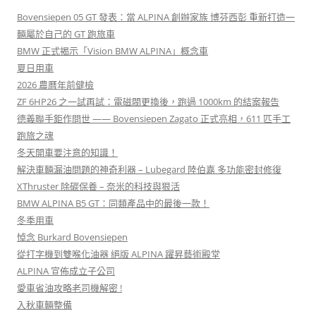
Bovensiepen 05 GT 發表：當 ALPINA 創辦家族 博芬西彭 重新打造一
輛屬於自己的 GT 跑旅車
BMW 正式揭示「Vision BMW ALPINA」概念車
夏日用車
2026 農曆年前健檢
ZF 6HP26 之一試再試：電磁閥更換後，跑過 1000km 的結案報告
德義聯手鉅作問世 —— Bovensiepen Zagato 正式亮相，611 匹手工
跑旅之魂
冬天開車要注意的知識！
解決車輛漏油問題的神奇利器 – Lubegard 陸伯嘉 多功能密封修復
XThruster 除碳保養 – 奈米的科技與狠活
BMW ALPINA B5 GT：同類產品中的最後一款！
冬季用車
悼念 Burkard Bovensiepen
從打字機到雙喉化油器 絕版 ALPINA 躍昇藝術殿堂
ALPINA 宣佈成立子公司
愛車省油攻略老司機解密 !
入秋車輛整備