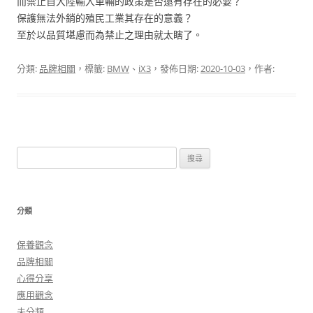
而禁止自大陸輸入車輛的政策是否還有存在的必要？
保護無法外銷的殖民工業其存在的意義？
至於以品質堪慮而為禁止之理由就太瞎了。
分類:
品牌相關
，標籤:
BMW
、
iX3
，發佈日期:
2020-10-03
，作者:
搜
尋
關
鍵
分類
字:
保養觀念
品牌相關
心得分享
應用觀念
未分類