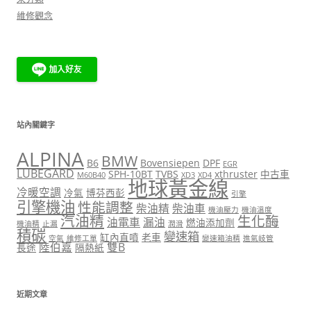
維修觀念
站內關鍵字
ALPINA
BMW
B6
Bovensiepen
DPF
EGR
LUBEGARD
SPH-10BT
TVBS
xthruster
中古車
M60B40
XD3
XD4
地球黃金線
冷暖空調
冷氣
博芬西彭
引擎
引擎機油
性能調整
柴油精
柴油車
機油壓力
機油溫度
汽油精
生化酶
油電車
漏油
燃油添加劑
機油精
止漏
潤滑
積碳
變速箱
缸內直噴
老車
空氣
維修工單
變速箱油精
進氣岐管
陸伯嘉
雙B
長途
隔熱紙
近期文章