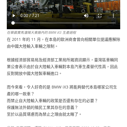
在華晨寶馬瀋陽大東廠內的 BMW iX3 生產過程
在 2011 年的 11 月，在本島的歐洲商會曾向相關單位提議應解除
由中國大陸輸入車輛之限制。
根據經濟部貿易局及經濟部工業局所揭資訊顯示，臺灣區車輛同
業公會表示由於自大陸輸入車輛對本島汽車生產替代性高，因此
反對開放中國大陸製車輛進口。
而今來看，令人好奇的是 BMW iX3 將能夠替代本島哪家公司生
產的哪一款車？
而禁止自大陸輸入車輛的政策是否還有存在的必要？
保護無法外銷的殖民工業其存在的意義？
至於以品質堪慮而為禁止之理由就太瞎了。