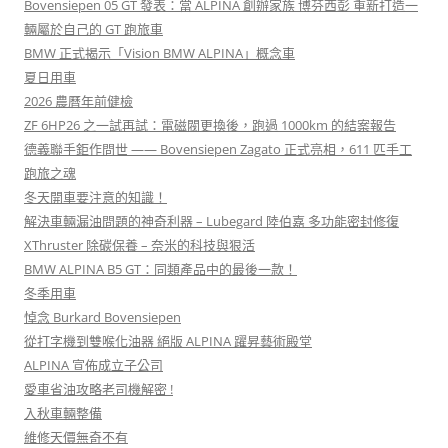
Bovensiepen 05 GT 發表：當 ALPINA 創辦家族 博芬西彭 重新打造一
輛屬於自己的 GT 跑旅車
BMW 正式揭示「Vision BMW ALPINA」概念車
夏日用車
2026 農曆年前健檢
ZF 6HP26 之一試再試：電磁閥更換後，跑過 1000km 的結案報告
德義聯手鉅作問世 —— Bovensiepen Zagato 正式亮相，611 匹手工
跑旅之魂
冬天開車要注意的知識！
解決車輛漏油問題的神奇利器 – Lubegard 陸伯嘉 多功能密封修復
XThruster 除碳保養 – 奈米的科技與狠活
BMW ALPINA B5 GT：同類產品中的最後一款！
冬季用車
悼念 Burkard Bovensiepen
從打字機到雙喉化油器 絕版 ALPINA 躍昇藝術殿堂
ALPINA 宣佈成立子公司
愛車省油攻略老司機解密 !
入秋車輛整備
維修天價無奇不有