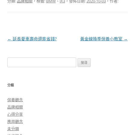
分類:
品牌相關
，標籤:
BMW
、
iX3
，發佈日期:
2020-10-03
，作者:
文
←
延長愛車壽命還能省錢?
黃金線換季保養小教室
→
章
導
搜
覽
尋
關
鍵
分類
字:
保養觀念
品牌相關
心得分享
應用觀念
未分類