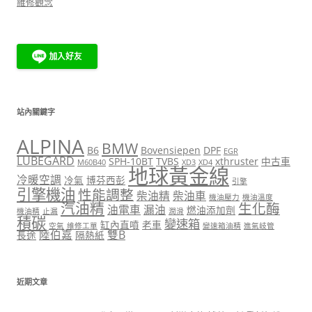
維修觀念
站內關鍵字
ALPINA
BMW
B6
Bovensiepen
DPF
EGR
LUBEGARD
SPH-10BT
TVBS
xthruster
中古車
M60B40
XD3
XD4
地球黃金線
冷暖空調
冷氣
博芬西彭
引擎
引擎機油
性能調整
柴油精
柴油車
機油壓力
機油溫度
汽油精
生化酶
油電車
漏油
燃油添加劑
機油精
止漏
潤滑
積碳
變速箱
缸內直噴
老車
空氣
維修工單
變速箱油精
進氣岐管
陸伯嘉
雙B
長途
隔熱紙
近期文章