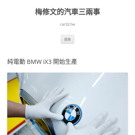
跳
至
梅修文的汽車三兩事
主
要
內
容
car32.tw
選單
純電動 BMW iX3 開始生產