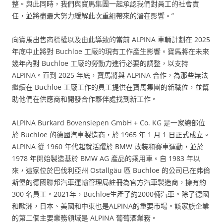
整。與此同時，我們與寶馬集團一起承認我們對員工的社會責
任，並將盡最大努力緩解此次重組帶來的潛在影響。”
向寶馬出售商標權以及由此導致的當前 ALPINA 車輛計劃在 2025
年底中止將對 Buchloe 工廠的現有工作產生影響。寶馬將在未來
幾年內對 Buchloe 工廠的勞動力進行必要的調整，以支持
ALPINA。直到 2025 年底，寶馬將與 ALPINA 合作，為那些無法
繼續在 Buchloe 工廠工作的員工提供在寶馬集團的新職位，並幫
助他們在供應商和開發合作夥伴處找到新工作。
ALPINA Burkard Bovensiepen GmbH + Co. KG 是一家總部位
於 Buchloe 的德國汽車製造商，於 1965 年 1 月 1 日正式成立。
ALPINA 從 1960 年代起就活躍於 BMW 改裝和賽車運動，並於
1978 年開始製造基於 BMW AG 產品的乘用車。自 1983 年以
來，這家位於巴伐利亞州 Ostallgäu 區 Buchloe 的公司已在弗倫
斯堡的德國聯邦汽車運輸管理局註冊為官方汽車製造商，擁有約
300 名員工。2021年，Buchloe生產了約2000輛汽車。除了德國
和歐洲，日本、美國和中東也是ALPINA的重要市場。該家族企業
的第二個主要業務領域是 ALPINA 葡萄酒業務。