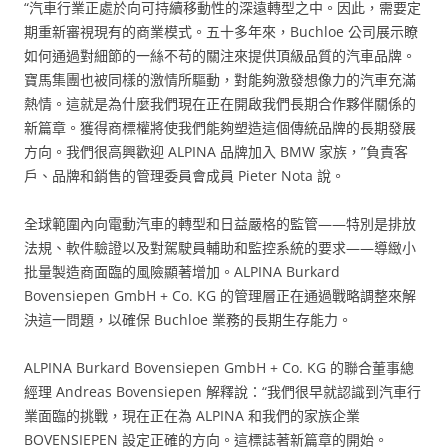
“汽車行業正處於向可持續移動性的深遠轉型之中。因此，需要定
期重新審視現有的商業模式。五十多年來，Buchloe 公司展示瞭
如何通過對細節的一絲不苟的關注來提供頂級品質的汽車品牌。
寶馬集團也被同樣的激情所驅動，對能夠激發想像力的汽車充滿
熱情。這就是為什麼我們現在正在開啟我們長期合作夥伴關係的
新篇章。獲得商標權將使我們能夠塑造這個傳統品牌的長期發展
方向。我們很高興歡迎 ALPINA 品牌加入 BMW 家族，”負責客
戶、品牌和銷售的管理委員會成員 Pieter Nota 說。
全球範圍內向電動汽車的轉型和日益嚴格的監管——特別是排放
法規、軟件驗證以及對駕駛員輔助和監控系統的要求——導緻小
批量製造商面臨的風險顯著增加。ALPINA Burkard
Bovensiepen GmbH + Co. KG 的管理層正在通過戰略調整來解
決這一問題，以確保 Buchloe 業務的長期生存能力。
ALPINA Burkard Bovensiepen GmbH + Co. KG 的聯合董事總
經理 Andreas Bovensiepen 解釋說：“我們很早就認識到汽車行
業面臨的挑戰，現在正在為 ALPINA 和我們的家族企業
BOVENSIEPEN 設定正確的方向。這標誌著新篇章的開始。