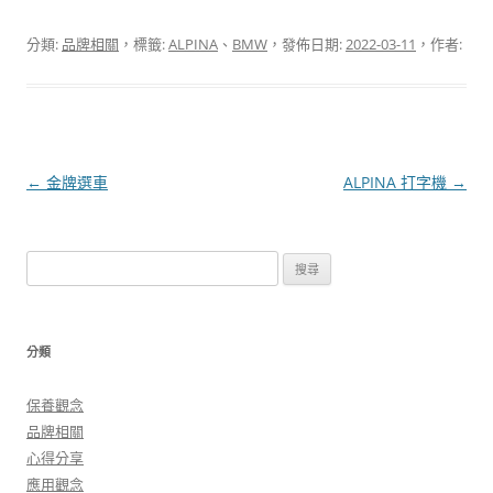
分類:
品牌相關
，標籤:
ALPINA
、
BMW
，發佈日期:
2022-03-11
，作者:
文
←
金牌選車
ALPINA 打字機
→
章
導
搜
覽
尋
關
鍵
分類
字:
保養觀念
品牌相關
心得分享
應用觀念