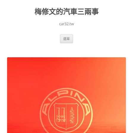
跳
至
梅修文的汽車三兩事
主
要
內
容
car32.tw
選單