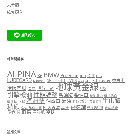
未分類
維修觀念
站內關鍵字
ALPINA
BMW
B6
Bovensiepen
DPF
EGR
LUBEGARD
SPH-10BT
TVBS
xthruster
中古車
M60B40
XD3
XD4
地球黃金線
冷暖空調
冷氣
博芬西彭
引擎
引擎機油
性能調整
柴油精
柴油車
機油壓力
機油溫度
汽油精
生化酶
油電車
漏油
燃油添加劑
機油精
止漏
潤滑
積碳
變速箱
缸內直噴
老車
空氣
維修工單
變速箱油精
進氣岐管
陸伯嘉
雙B
長途
隔熱紙
近期文章