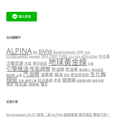
站內關鍵字
ALPINA
BMW
B6
Bovensiepen
DPF
EGR
LUBEGARD
SPH-10BT
TVBS
xthruster
中古車
M60B40
XD3
XD4
地球黃金線
冷暖空調
冷氣
博芬西彭
引擎
引擎機油
性能調整
柴油精
柴油車
機油壓力
機油溫度
汽油精
生化酶
油電車
漏油
燃油添加劑
機油精
止漏
潤滑
積碳
變速箱
缸內直噴
老車
空氣
維修工單
變速箱油精
進氣岐管
陸伯嘉
雙B
長途
隔熱紙
近期文章
Bovensiepen 05 GT 發表：當 ALPINA 創辦家族 博芬西彭 重新打造一