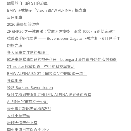
輛屬於自己的 GT 跑旅車
BMW 正式揭示「Vision BMW ALPINA」概念車
夏日用車
2026 農曆年前健檢
ZF 6HP26 之一試再試：電磁閥更換後，跑過 1000km 的結案報告
德義聯手鉅作問世 —— Bovensiepen Zagato 正式亮相，611 匹手工
跑旅之魂
冬天開車要注意的知識！
解決車輛漏油問題的神奇利器 – Lubegard 陸伯嘉 多功能密封修復
XThruster 除碳保養 – 奈米的科技與狠活
BMW ALPINA B5 GT：同類產品中的最後一款！
冬季用車
悼念 Burkard Bovensiepen
從打字機到雙喉化油器 絕版 ALPINA 躍昇藝術殿堂
ALPINA 宣佈成立子公司
愛車省油攻略老司機解密 !
入秋車輛整備
維修天價無奇不有
開車出遊日常保養不可少