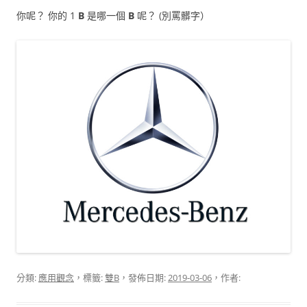
你呢？ 你的 1
B
是哪一個
B
呢？ (別罵髒字）
分類:
應用觀念
，標籤:
雙B
，發佈日期:
2019-03-06
，作者: