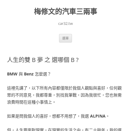
跳
至
梅修文的汽車三兩事
主
要
內
容
car32.tw
選單
人生的雙 B 夢 之 選哪個 B ?
BMW
與
Benz
怎麼選？
這裡先講了，以下所有內容都僅限於我個人觀點與喜好，任何觀
眾的不同意見，我都尊重，別找我筆戰，因為我很忙，您也無需
浪費時間在這種小事情上。
如果是問我個人的喜好，想都不用想了，我選
ALPINA
。
但，人生要面對現實，在現實的生活之中，有二十餘年，我的選