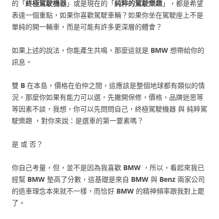
的「
終極駕駛機器
」或是現在的「
純粹的駕駛樂趣
」，都是希望
表達一個重點，如果你喜歡駕駛車輛？如果你坐在駕駛座上不是
單純的開一輛車，而是可能有許多更深層的體會？
如果上述的說法，你能產生共鳴，那麼這就是
BMW
想帶給你的
訊息。
雙
B
在本島，價格在伯仲之間，這應該是整個地球都有類似的情
況，那麼你如果有能力可以選，先撇開保修，價格，品牌迷思等
等因素不談，我想，你可以先問問自己，終極駕駛機器 與 純粹駕
駛樂趣 ，對你來說：是選車的第一要素嗎？
是 或 否？
你自己考量，但，並不是因為我喜歡
BMW
，所以，看起來我已
經幫
BMW
墊高了分數，這基礎是來自
BMW
與
Benz
兩家公司
的造車理念本來就不一樣，而恰好
BMW
的精神頻率跟我對上罷
了。