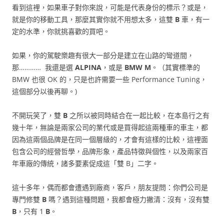
看到這裡，如果車子對你來說，可能是代表身份的標示？或是，
就是你的移動工具，那麼其實你就不用想太多，這雙
B
車，有一
定的水準，你就挑喜歡的買吧。
如果，你的駕駛樂趣有很大一部分是建立在山路的彎道間，
那………… 我還是選
ALPINA
，或是
BMW M
。（其實標準的
BMW 也很 OK 的，只是也許需要一些 Performance Tuning，
這個部分以後再聊。)
不開玩笑了，雙
B
之所以被同時結合在一起比較，在本島行之有
幾十年，無論是兩家公司的業代或是買得起這兩種車的車主，都
因為這兩個品牌是在同一個層級的，才會有這樣的比較，這裡面
包含公司的經營哲學，品牌形象，產品特徵與個性，以及兩家百
年車廠的傳統，諸多要素促成這「雙 B」二字。
這十多年，偶而都會遭遇到廠商，客戶，朋友提問：你們公司是
專門修雙
B
嗎？遇到這種問題，我都會極力撇清：沒有，沒有雙
B
，只有 1
B
。