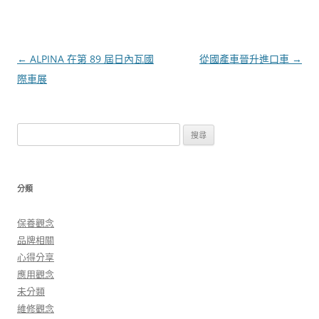
文
←
ALPINA 在第 89 屆日內瓦國
從國產車晉升進口車
→
章
際車展
導
覽
搜
尋
關
鍵
分類
字:
保養觀念
品牌相關
心得分享
應用觀念
未分類
維修觀念