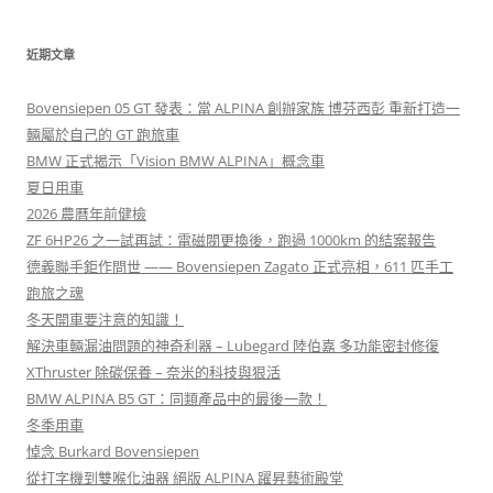
近期文章
Bovensiepen 05 GT 發表：當 ALPINA 創辦家族 博芬西彭 重新打造一
輛屬於自己的 GT 跑旅車
BMW 正式揭示「Vision BMW ALPINA」概念車
夏日用車
2026 農曆年前健檢
ZF 6HP26 之一試再試：電磁閥更換後，跑過 1000km 的結案報告
德義聯手鉅作問世 —— Bovensiepen Zagato 正式亮相，611 匹手工
跑旅之魂
冬天開車要注意的知識！
解決車輛漏油問題的神奇利器 – Lubegard 陸伯嘉 多功能密封修復
XThruster 除碳保養 – 奈米的科技與狠活
BMW ALPINA B5 GT：同類產品中的最後一款！
冬季用車
悼念 Burkard Bovensiepen
從打字機到雙喉化油器 絕版 ALPINA 躍昇藝術殿堂