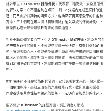
針對車主，
XThruster
除碳保養
，代表著一種高效、安全且環保
的解決方案。它不僅能夠在短短 6 到 12 分鐘內完成整個除碳過
程，而且由於其獨特的清潔方式，能夠顯著提高您愛車的性能和
壽命。車主們現在可以將「積碳清除」納入常規的保養計劃中，
無需擔心過去那些繁瑣且有害的清潔過程。
對於車輛保修業者而言，引入
XThruster 除碳技術
，將為您的業
務帶來革命性的變化。不僅能夠提供一種快速、有效且環保的服
務，讓您脫穎而出，還能避免傳統化學清洗所帶來的健康風險和
環境污染問題，減少對鄰里關係的影響。隨著越來越多的車主意
識到定期除碳的重要性，您將能夠為他們提供一項值得信賴的服
務。
XThruster
不僅是技術的代名詞，它代表著對未來的一份承諾—
一個更加乾淨、高效且環保的汽車維修行業。歡迎車主和業者一
同體驗這項革命性技術帶來的變革，一起邁向更加美好的未來。
更多關於
XThruster
的詳細資訊，請訪問官方網站
www.xthruster.com
/cce/
。那裡不僅有關於除碳技術的全面介