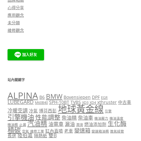
心得分享
應用觀念
未分類
維修觀念
站內關鍵字
ALPINA
BMW
B6
Bovensiepen
DPF
EGR
LUBEGARD
SPH-10BT
TVBS
xthruster
中古車
M60B40
XD3
XD4
地球黃金線
冷暖空調
冷氣
博芬西彭
引擎
引擎機油
性能調整
柴油精
柴油車
機油壓力
機油溫度
汽油精
生化酶
油電車
漏油
燃油添加劑
機油精
止漏
潤滑
積碳
變速箱
缸內直噴
老車
空氣
維修工單
變速箱油精
進氣岐管
陸伯嘉
雙B
長途
隔熱紙