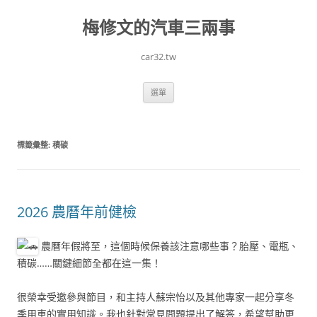
跳
至
梅修文的汽車三兩事
主
要
內
容
car32.tw
選單
標籤彙整:
積碳
2026 農曆年前健檢
農曆年假將至，這個時候保養該注意哪些事？胎壓、電瓶、
積碳……關鍵細節全都在這一集！
很榮幸受邀參與節目，和主持人蘇宗怡以及其他專家一起分享冬
季用車的實用知識。我也針對常見問題提出了解答，希望幫助更