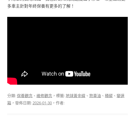
多車主針對年終保養有更多的了解！
分類:
保養觀念
、
維修觀念
，標籤:
地球黃金線
、
煞車油
、
積碳
、
變速
箱
，發佈日期:
2026-01-30
，作者: