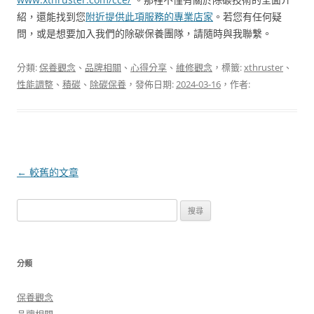
紹，還能找到您
附近提供此項服務的專業店家
。若您有任何疑
問，或是想要加入我們的除碳保養團隊，請隨時與我聯繫。
分類:
保養觀念
、
品牌相關
、
心得分享
、
維修觀念
，標籤:
xthruster
、
性能調整
、
積碳
、
除碳保養
，發佈日期:
2024-03-16
，作者:
文
←
較舊的文章
章
搜
導
尋
覽
關
鍵
分類
字:
保養觀念
品牌相關