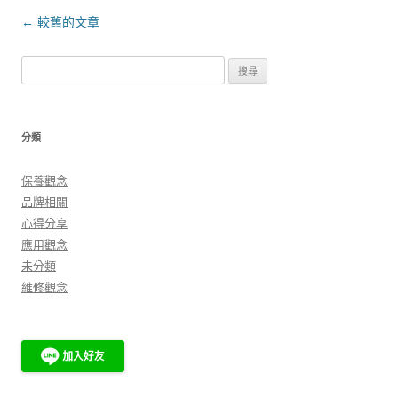
文
←
較舊的文章
章
搜
導
尋
覽
關
鍵
分類
字:
保養觀念
品牌相關
心得分享
應用觀念
未分類
維修觀念