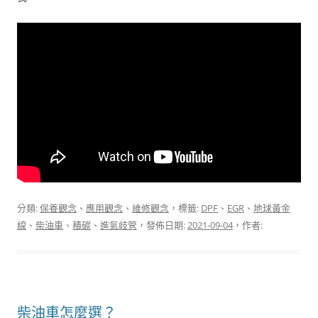
分類:
保養觀念
、
應用觀念
、
維修觀念
，標籤:
DPF
、
EGR
、
地球黃金
線
、
柴油車
、
積碳
、
進氣岐管
，發佈日期:
2021-09-04
，作者:
柴油車怎麼選？