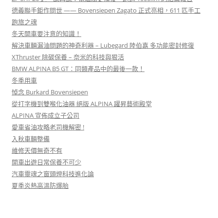
德義聯手鉅作問世 —— Bovensiepen Zagato 正式亮相，611 匹手工
跑旅之魂
冬天開車要注意的知識！
解決車輛漏油問題的神奇利器 – Lubegard 陸伯嘉 多功能密封修復
XThruster 除碳保養 – 奈米的科技與狠活
BMW ALPINA B5 GT：同類產品中的最後一款！
冬季用車
悼念 Burkard Bovensiepen
從打字機到雙喉化油器 絕版 ALPINA 躍昇藝術殿堂
ALPINA 宣佈成立子公司
愛車省油攻略老司機解密 !
入秋車輛整備
維修天價無奇不有
開車出遊日常保養不可少
汽車靈魂之窗頭燈科技進化論
夏季炎熱高溫防爆胎