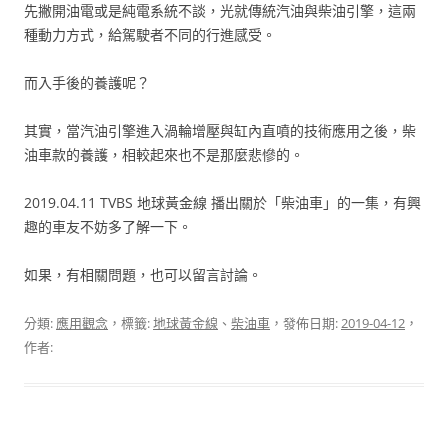
先撇開油電或是純電系統不談，光就傳統汽油與柴油引擎，這兩
種動力方式，給駕駛者不同的行進感受。
而入手後的養護呢？
其實，當汽油引擎進入渦輪增壓與缸內直噴的技術應用之後，柴
油車款的養護，相較起來也不是那麼悲慘的。
2019.04.11 TVBS 地球黃金線 播出關於「柴油車」的一集，有興
趣的車友不妨多了解一下。
如果，有相關問題，也可以留言討論。
分類:
應用觀念
，標籤:
地球黃金線
、
柴油車
，發佈日期:
2019-04-12
，
作者: