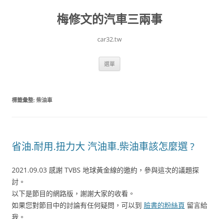
跳
至
梅修文的汽車三兩事
主
要
內
容
car32.tw
選單
標籤彙整:
柴油車
省油.耐用.扭力大 汽油車.柴油車該怎麼選 ?
2021.09.03 感謝 TVBS 地球黃金線的邀約，參與這次的議題探
討。
以下是節目的網路版，謝謝大家的收看。
如果您對節目中的討論有任何疑問，可以到
臉書的粉絲頁
留言給
我。