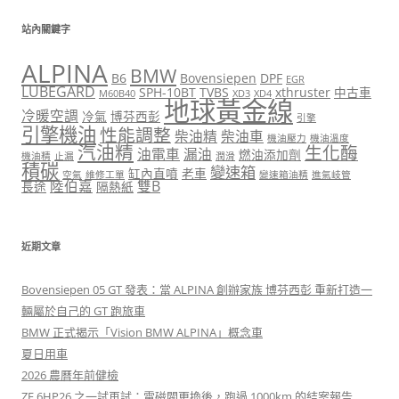
站內關鍵字
ALPINA
BMW
B6
Bovensiepen
DPF
EGR
LUBEGARD
SPH-10BT
TVBS
xthruster
中古車
M60B40
XD3
XD4
地球黃金線
冷暖空調
冷氣
博芬西彭
引擎
引擎機油
性能調整
柴油精
柴油車
機油壓力
機油溫度
汽油精
生化酶
油電車
漏油
燃油添加劑
機油精
止漏
潤滑
積碳
變速箱
缸內直噴
老車
空氣
維修工單
變速箱油精
進氣岐管
陸伯嘉
雙B
長途
隔熱紙
近期文章
Bovensiepen 05 GT 發表：當 ALPINA 創辦家族 博芬西彭 重新打造一
輛屬於自己的 GT 跑旅車
BMW 正式揭示「Vision BMW ALPINA」概念車
夏日用車
2026 農曆年前健檢
ZF 6HP26 之一試再試：電磁閥更換後，跑過 1000km 的結案報告