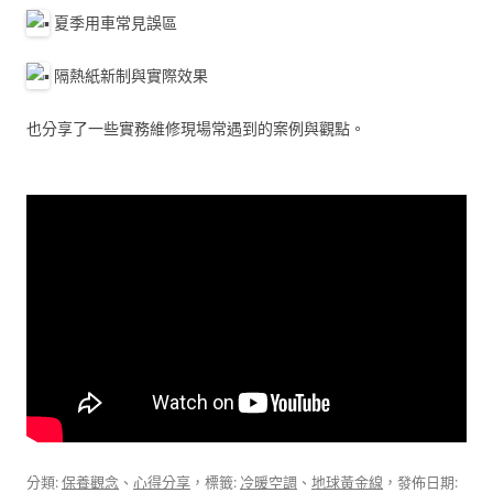
夏季用車常見誤區
隔熱紙新制與實際效果
也分享了一些實務維修現場常遇到的案例與觀點。
分類:
保養觀念
、
心得分享
，標籤:
冷暖空調
、
地球黃金線
，發佈日期: