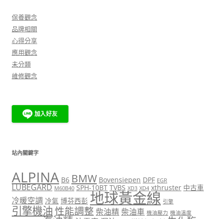
字:
保養觀念
品牌相關
心得分享
應用觀念
未分類
維修觀念
站內關鍵字
ALPINA
BMW
B6
Bovensiepen
DPF
EGR
LUBEGARD
SPH-10BT
TVBS
xthruster
中古車
M60B40
XD3
XD4
地球黃金線
冷暖空調
冷氣
博芬西彭
引擎
引擎機油
性能調整
柴油精
柴油車
機油壓力
機油溫度