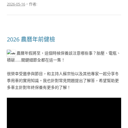
2026-05-16
，作者:
2026 農曆年前健檢
農曆年假將至，這個時候保養該注意哪些事？胎壓、電瓶、
積碳……關鍵細節全都在這一集！
很榮幸受邀參與節目，和主持人蘇宗怡以及其他專家一起分享冬
季用車的實用知識。我也針對常見問題提出了解答，希望幫助更
多車主針對年終保養有更多的了解！