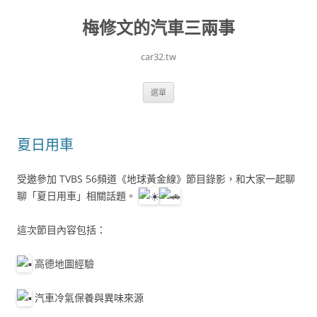
跳
至
梅修文的汽車三兩事
主
要
內
容
car32.tw
選單
夏日用車
受邀參加 TVBS 56頻道《地球黃金線》節目錄影，和大家一起聊
聊「夏日用車」相關話題。
這次節目內容包括：
高德地圖經驗
汽車冷氣保養與異味來源