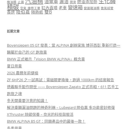
汽油精
生化酶
油電車
漏油
燃油添加劑
機油精
止漏
潤滑
積碳
變速箱
缸內直噴
老車
空氣
維修工單
變速箱油精
進氣岐管
陸伯嘉
雙B
長途
隔熱紙
近期文章
Bovensiepen 05 GT 發表：當 ALPINA 創辦家族 博芬西彭 重新打造一
輛屬於自己的 GT 跑旅車
BMW 正式揭示「Vision BMW ALPINA」概念車
夏日用車
2026 農曆年前健檢
ZF 6HP26 之一試再試：電磁閥更換後，跑過 1000km 的結案報告
德義聯手鉅作問世 —— Bovensiepen Zagato 正式亮相，611 匹手工
跑旅之魂
冬天開車要注意的知識！
解決車輛漏油問題的神奇利器 – Lubegard 陸伯嘉 多功能密封修復
XThruster 除碳保養 – 奈米的科技與狠活
BMW ALPINA B5 GT：同類產品中的最後一款！
冬季用車