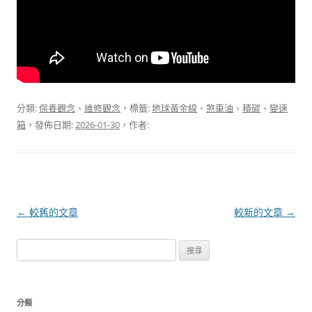
分類:
保養觀念
、
維修觀念
，標籤:
地球黃金線
、
煞車油
、
積碳
、
變速
箱
，發佈日期:
2026-01-30
，作者:
文
←
較舊的文章
較新的文章
→
章
搜
導
尋
覽
關
鍵
分類