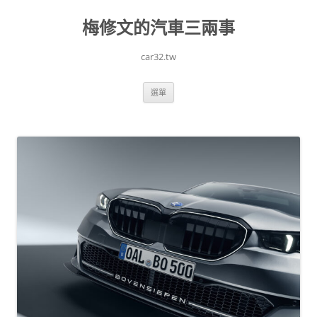
跳
至
梅修文的汽車三兩事
主
要
內
容
car32.tw
選單