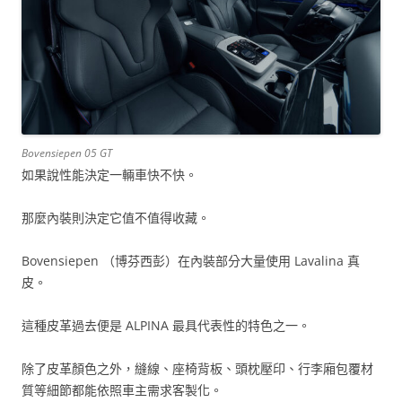
Bovensiepen 05 GT
如果說性能決定一輛車快不快。
那麼內裝則決定它值不值得收藏。
Bovensiepen （博芬西彭）在內裝部分大量使用 Lavalina 真
皮。
這種皮革過去便是 ALPINA 最具代表性的特色之一。
除了皮革顏色之外，縫線、座椅背板、頭枕壓印、行李廂包覆材
質等細節都能依照車主需求客製化。