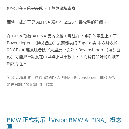
但它更在意的是品味、工藝與旅程本身。
而這，或許正是 ALPINA 精神在 2026 年最完整的延續。
在 BMW 取得 ALPINA 品牌之後，專注在 7 系列的車型上，而
Bovensiepen （博芬西彭）之前發表的 Zagato 與 本次發表的
05 GT，可能意味者除了大型房車之外，Bovensiepen （博芬西
彭）可能把重點擺在中型與小型車款上，因為獨特品味的駕駛者
始終存在。
分類:
品牌相關
，標籤:
05 GT
、
ALPINA
、
Bovensiepen
、
博芬西彭
，
發佈日期:
2026-06-15
，作者:
BMW 正式揭示「Vision BMW ALPINA」概念
車