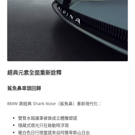
經典元素全面重新詮釋
鯊魚鼻車頭回歸
BMW 將經典 Shark Nose（鯊魚鼻）重新現代化：
雙腎水箱護罩被做成立體雕塑感
隱藏式燈光只在啟動時浮現
暖白色日行燈靈感來自阿爾卑斯山日出