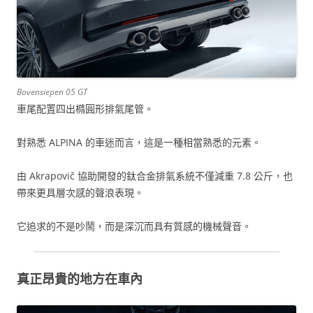
Bovensiepen 05 GT
車尾配置四出橢圓形排氣尾管。
對熟悉 ALPINA 的車迷而言，這是一種相當熟悉的元素。
由 Akrapovič 協助開發的鈦合金排氣系統不僅減重 7.8 公斤，也
帶來更具層次感的聲浪表現。
它追求的不是吵鬧，而是深沉而具有質感的機械聲音。
真正昂貴的地方在車內