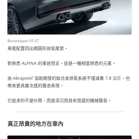
Bovensiepen 05 GT
車尾配置四出橢圓形排氣尾管。
對熟悉 ALPINA 的車迷而言，這是一種相當熟悉的元素。
由 Akrapovič 協助開發的鈦合金排氣系統不僅減重 7.8 公斤，也
帶來更具層次感的聲浪表現。
它追求的不是吵鬧，而是深沉而具有質感的機械聲音。
真正昂貴的地方在車內