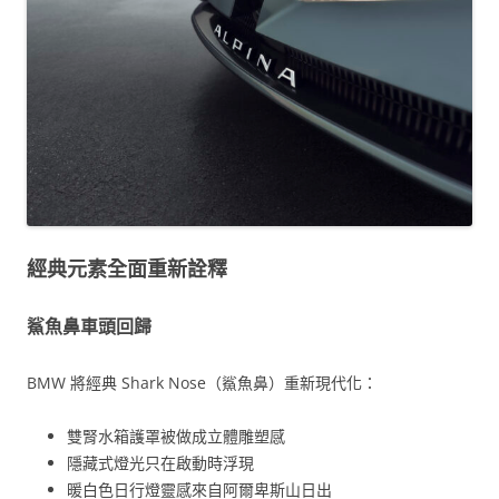
經典元素全面重新詮釋
鯊魚鼻車頭回歸
BMW 將經典 Shark Nose（鯊魚鼻）重新現代化：
雙腎水箱護罩被做成立體雕塑感
隱藏式燈光只在啟動時浮現
暖白色日行燈靈感來自阿爾卑斯山日出