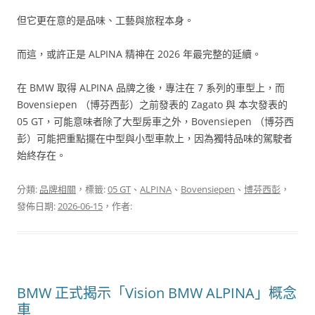
但它更在意的是品味、工藝與旅程本身。
而這，或許正是 ALPINA 精神在 2026 年最完整的延續。
在 BMW 取得 ALPINA 品牌之後，專注在 7 系列的車型上，而
Bovensiepen （博芬西彭）之前發表的 Zagato 與 本次發表的
05 GT，可能意味者除了大型房車之外，Bovensiepen （博芬西
彭）可能把重點擺在中型與小型車款上，因為獨特品味的駕駛者
始終存在。
分類:
品牌相關
，標籤:
05 GT
、
ALPINA
、
Bovensiepen
、
博芬西彭
，
發佈日期:
2026-06-15
，作者:
BMW 正式揭示「Vision BMW ALPINA」概念
車