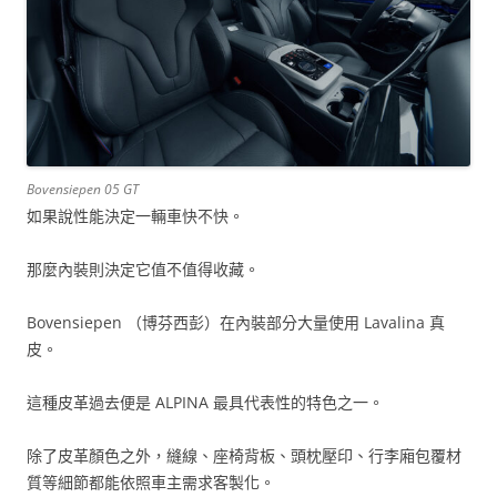
Bovensiepen 05 GT
如果說性能決定一輛車快不快。
那麼內裝則決定它值不值得收藏。
Bovensiepen （博芬西彭）在內裝部分大量使用 Lavalina 真
皮。
這種皮革過去便是 ALPINA 最具代表性的特色之一。
除了皮革顏色之外，縫線、座椅背板、頭枕壓印、行李廂包覆材
質等細節都能依照車主需求客製化。