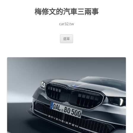
跳
至
梅修文的汽車三兩事
主
要
內
容
car32.tw
選單