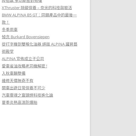
陸伯嘉 多功能密封修復
XThruster 除碳保養 – 奈米的科技與狠活
BMW ALPINA B5 GT：同類產品中的最後一
款！
冬季用車
悼念 Burkard Bovensiepen
從打字機到雙喉化油器 絕版 ALPINA 躍昇藝
術殿堂
ALPINA 宣佈成立子公司
愛車省油攻略老司機解密 !
入秋車輛整備
維修天價無奇不有
開車出遊日常保養不可少
汽車靈魂之窗頭燈科技進化論
夏季炎熱高溫防爆胎