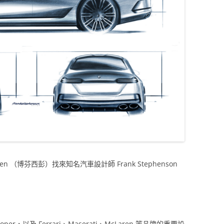
n （博芬西彭）找來知名汽車設計師 Frank Stephenson
per，以及 Ferrari、Maserati、McLaren 等品牌的重要設