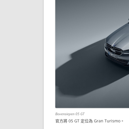
Bovensiepen 05 GT
官方將 05 GT 定位為 Gran Turismo。