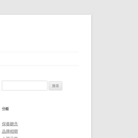
搜
尋
關
鍵
分類
字:
保養觀念
品牌相關