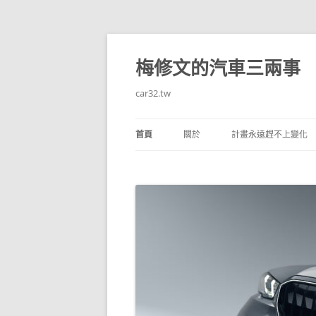
跳
至
主
梅修文的汽車三兩事
要
內
容
car32.tw
首頁
關於
計畫永遠趕不上變化