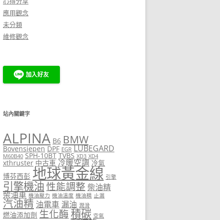
心得分享
應用觀念
未分類
維修觀念
站內關鍵字
ALPINA
BMW
B6
LUBEGARD
Bovensiepen
DPF
EGR
SPH-10BT
TVBS
M60B40
XD3
XD4
冷暖空調
xthruster
中古車
冷氣
地球黃金線
博芬西彭
引擎
引擎機油
性能調整
柴油精
柴油車
機油壓力
機油溫度
機油精
止漏
汽油精
油電車
漏油
潤滑
積碳
生化酶
燃油添加劑
空氣