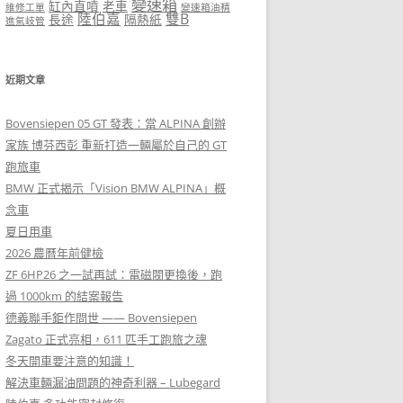
變速箱
缸內直噴
老車
維修工單
變速箱油精
陸伯嘉
雙B
長途
隔熱紙
進氣岐管
近期文章
Bovensiepen 05 GT 發表：當 ALPINA 創辦
家族 博芬西彭 重新打造一輛屬於自己的 GT
跑旅車
BMW 正式揭示「Vision BMW ALPINA」概
念車
夏日用車
2026 農曆年前健檢
ZF 6HP26 之一試再試：電磁閥更換後，跑
過 1000km 的結案報告
德義聯手鉅作問世 —— Bovensiepen
Zagato 正式亮相，611 匹手工跑旅之魂
冬天開車要注意的知識！
解決車輛漏油問題的神奇利器 – Lubegard