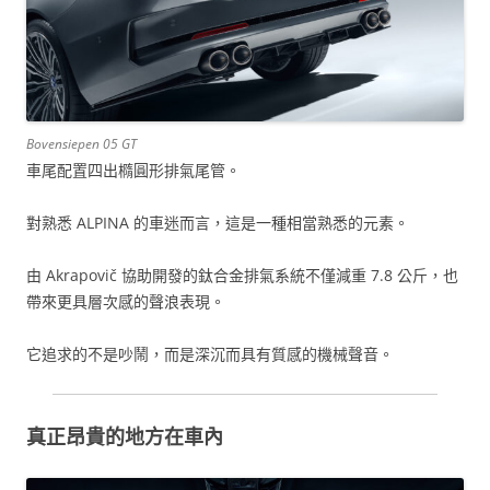
Bovensiepen 05 GT
車尾配置四出橢圓形排氣尾管。
對熟悉 ALPINA 的車迷而言，這是一種相當熟悉的元素。
由 Akrapovič 協助開發的鈦合金排氣系統不僅減重 7.8 公斤，也
帶來更具層次感的聲浪表現。
它追求的不是吵鬧，而是深沉而具有質感的機械聲音。
真正昂貴的地方在車內