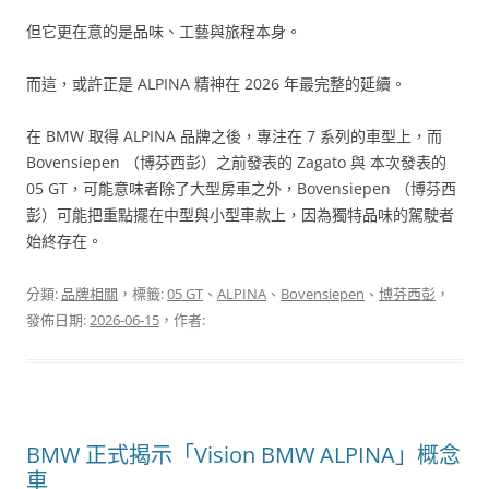
但它更在意的是品味、工藝與旅程本身。
而這，或許正是 ALPINA 精神在 2026 年最完整的延續。
在 BMW 取得 ALPINA 品牌之後，專注在 7 系列的車型上，而
Bovensiepen （博芬西彭）之前發表的 Zagato 與 本次發表的
05 GT，可能意味者除了大型房車之外，Bovensiepen （博芬西
彭）可能把重點擺在中型與小型車款上，因為獨特品味的駕駛者
始終存在。
分類:
品牌相關
，標籤:
05 GT
、
ALPINA
、
Bovensiepen
、
博芬西彭
，
發佈日期:
2026-06-15
，作者:
BMW 正式揭示「Vision BMW ALPINA」概念
車