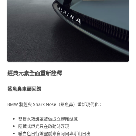
經典元素全面重新詮釋
鯊魚鼻車頭回歸
BMW 將經典 Shark Nose（鯊魚鼻）重新現代化：
雙腎水箱護罩被做成立體雕塑感
隱藏式燈光只在啟動時浮現
暖白色日行燈靈感來自阿爾卑斯山日出