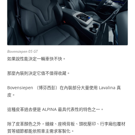
Bovensiepen 05 GT
如果說性能決定一輛車快不快。
那麼內裝則決定它值不值得收藏。
Bovensiepen （博芬西彭）在內裝部分大量使用 Lavalina 真
皮。
這種皮革過去便是 ALPINA 最具代表性的特色之一。
除了皮革顏色之外，縫線、座椅背板、頭枕壓印、行李廂包覆材
質等細節都能依照車主需求客製化。