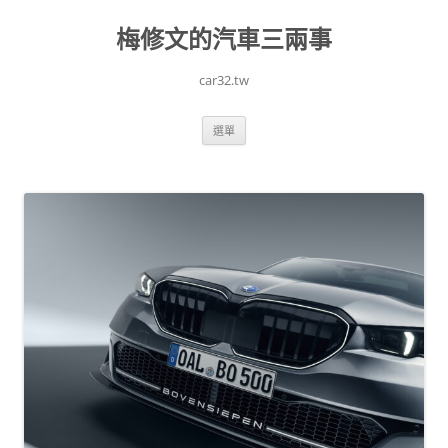
跳
至
梅修文的汽車三兩事
主
要
內
容
car32.tw
選單