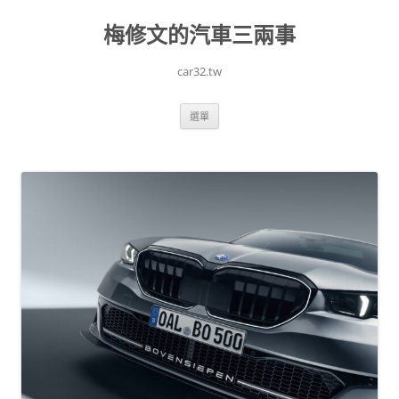
跳
至
梅修文的汽車三兩事
主
要
內
容
car32.tw
選單