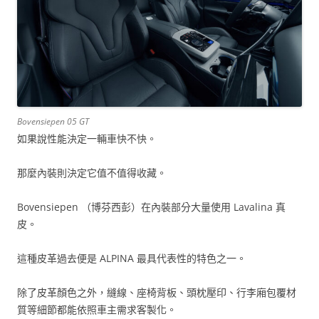
Bovensiepen 05 GT
如果說性能決定一輛車快不快。
那麼內裝則決定它值不值得收藏。
Bovensiepen （博芬西彭）在內裝部分大量使用 Lavalina 真
皮。
這種皮革過去便是 ALPINA 最具代表性的特色之一。
除了皮革顏色之外，縫線、座椅背板、頭枕壓印、行李廂包覆材
質等細節都能依照車主需求客製化。