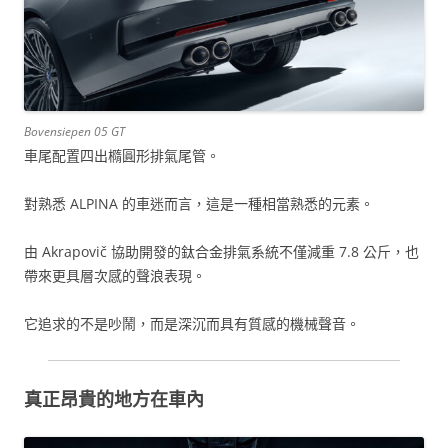
Bovensiepen 05 GT
車尾配置四出橢圓形排氣尾管。
對熟悉 ALPINA 的車迷而言，這是一種相當熟悉的元素。
由 Akrapovič 協助開發的鈦合金排氣系統不僅減重 7.8 公斤，也
帶來更具層次感的聲浪表現。
它追求的不是吵鬧，而是深沉而具有質感的機械聲音。
真正昂貴的地方在車內