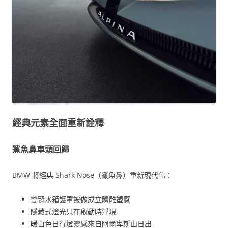
經典元素全面重新詮釋
鯊魚鼻車頭回歸
BMW 將經典 Shark Nose（鯊魚鼻）重新現代化：
雙腎水箱護罩被做成立體雕塑感
隱藏式燈光只在啟動時浮現
暖白色日行燈靈感來自阿爾卑斯山日出