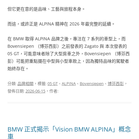
但它更在意的是品味、工藝與旅程本身。
而這，或許正是 ALPINA 精神在 2026 年最完整的延續。
在 BMW 取得 ALPINA 品牌之後，專注在 7 系列的車型上，而
Bovensiepen （博芬西彭）之前發表的 Zagato 與 本次發表的
05 GT，可能意味者除了大型房車之外，Bovensiepen （博芬西
彭）可能把重點擺在中型與小型車款上，因為獨特品味的駕駛者
始終存在。
分類:
品牌相關
，標籤:
05 GT
、
ALPINA
、
Bovensiepen
、
博芬西彭
，
發佈日期:
2026-06-15
，作者:
BMW 正式揭示「Vision BMW ALPINA」概念
車