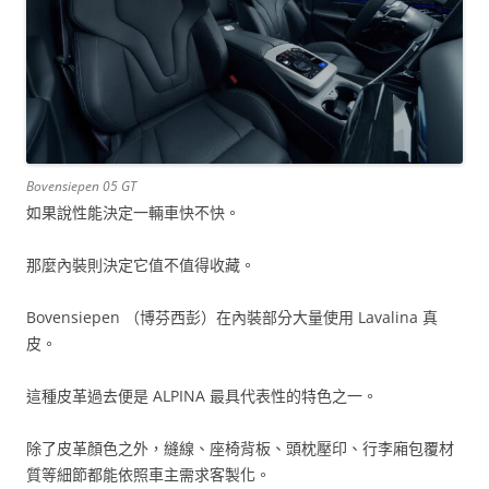
Bovensiepen 05 GT
如果說性能決定一輛車快不快。
那麼內裝則決定它值不值得收藏。
Bovensiepen （博芬西彭）在內裝部分大量使用 Lavalina 真
皮。
這種皮革過去便是 ALPINA 最具代表性的特色之一。
除了皮革顏色之外，縫線、座椅背板、頭枕壓印、行李廂包覆材
質等細節都能依照車主需求客製化。