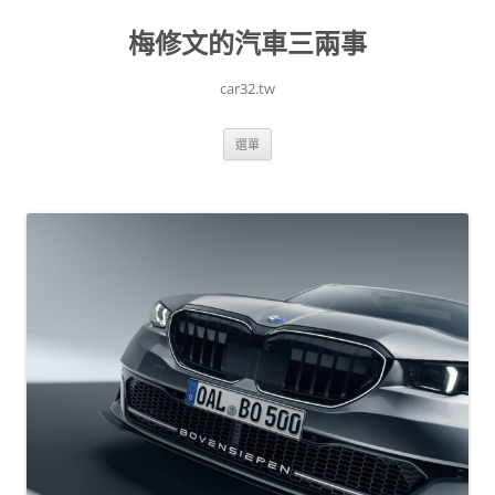
跳
至
梅修文的汽車三兩事
主
要
內
容
car32.tw
選單