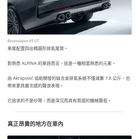
Bovensiepen 05 GT
車尾配置四出橢圓形排氣尾管。
對熟悉 ALPINA 的車迷而言，這是一種相當熟悉的元素。
由 Akrapovič 協助開發的鈦合金排氣系統不僅減重 7.8 公斤，也
帶來更具層次感的聲浪表現。
它追求的不是吵鬧，而是深沉而具有質感的機械聲音。
真正昂貴的地方在車內