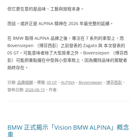
但它更在意的是品味、工藝與旅程本身。
而這，或許正是 ALPINA 精神在 2026 年最完整的延續。
在 BMW 取得 ALPINA 品牌之後，專注在 7 系列的車型上，而
Bovensiepen （博芬西彭）之前發表的 Zagato 與 本次發表的
05 GT，可能意味者除了大型房車之外，Bovensiepen （博芬西
彭）可能把重點擺在中型與小型車款上，因為獨特品味的駕駛者
始終存在。
分類:
品牌相關
，標籤:
05 GT
、
ALPINA
、
Bovensiepen
、
博芬西彭
，
發佈日期:
2026-06-15
，作者:
BMW 正式揭示「Vision BMW ALPINA」概念
車