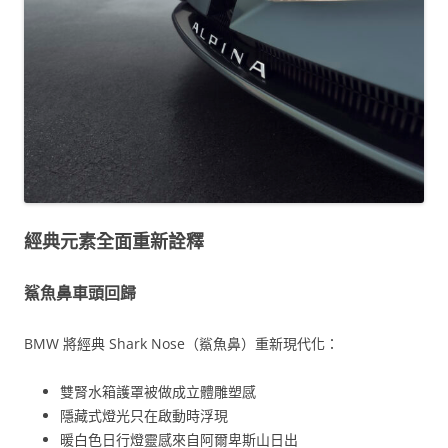
經典元素全面重新詮釋
鯊魚鼻車頭回歸
BMW 將經典 Shark Nose（鯊魚鼻）重新現代化：
雙腎水箱護罩被做成立體雕塑感
隱藏式燈光只在啟動時浮現
暖白色日行燈靈感來自阿爾卑斯山日出