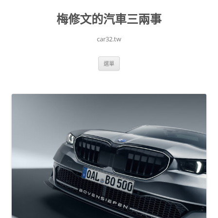
跳
至
梅修文的汽車三兩事
主
要
內
容
car32.tw
選單