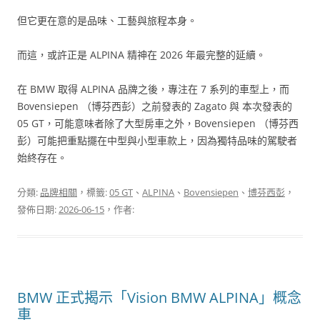
但它更在意的是品味、工藝與旅程本身。
而這，或許正是 ALPINA 精神在 2026 年最完整的延續。
在 BMW 取得 ALPINA 品牌之後，專注在 7 系列的車型上，而
Bovensiepen （博芬西彭）之前發表的 Zagato 與 本次發表的
05 GT，可能意味者除了大型房車之外，Bovensiepen （博芬西
彭）可能把重點擺在中型與小型車款上，因為獨特品味的駕駛者
始終存在。
分類:
品牌相關
，標籤:
05 GT
、
ALPINA
、
Bovensiepen
、
博芬西彭
，
發佈日期:
2026-06-15
，作者:
BMW 正式揭示「Vision BMW ALPINA」概念
車