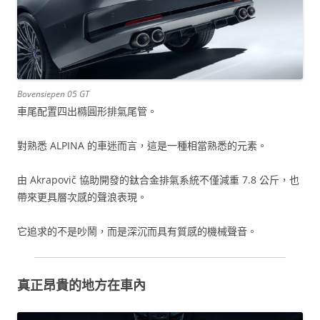
Bovensiepen 05 GT
車尾配置四出橢圓形排氣尾管。
對熟悉 ALPINA 的車迷而言，這是一種相當熟悉的元素。
由 Akrapovič 協助開發的鈦合金排氣系統不僅減重 7.8 公斤，也
帶來更具層次感的聲浪表現。
它追求的不是吵鬧，而是深沉而具有質感的機械聲音。
真正昂貴的地方在車內