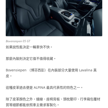
Bovensiepen 05 GT
如果說性能決定一輛車快不快。
那麼內裝則決定它值不值得收藏。
Bovensiepen （博芬西彭）在內裝部分大量使用 Lavalina 真
皮。
這種皮革過去便是 ALPINA 最具代表性的特色之一。
除了皮革顏色之外，縫線、座椅背板、頭枕壓印、行李廂包覆材
質等細節都能依照車主需求客製化。