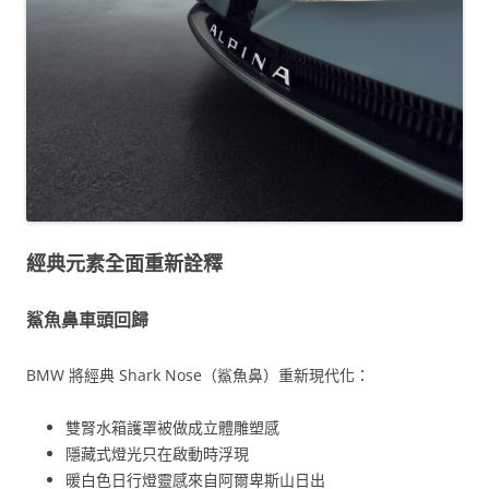
經典元素全面重新詮釋
鯊魚鼻車頭回歸
BMW 將經典 Shark Nose（鯊魚鼻）重新現代化：
雙腎水箱護罩被做成立體雕塑感
隱藏式燈光只在啟動時浮現
暖白色日行燈靈感來自阿爾卑斯山日出