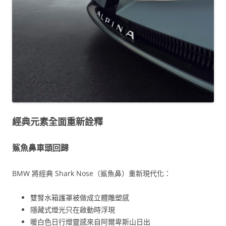
經典元素全面重新詮釋
鯊魚鼻車頭回歸
BMW 將經典 Shark Nose（鯊魚鼻）重新現代化：
雙腎水箱護罩被做成立體雕塑感
隱藏式燈光只在啟動時浮現
暖白色日行燈靈感來自阿爾卑斯山日出