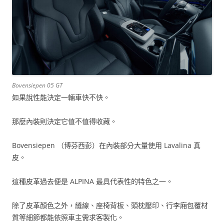
Bovensiepen 05 GT
如果說性能決定一輛車快不快。
那麼內裝則決定它值不值得收藏。
Bovensiepen （博芬西彭）在內裝部分大量使用 Lavalina 真
皮。
這種皮革過去便是 ALPINA 最具代表性的特色之一。
除了皮革顏色之外，縫線、座椅背板、頭枕壓印、行李廂包覆材
質等細節都能依照車主需求客製化。