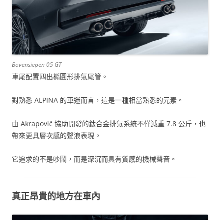
Bovensiepen 05 GT
車尾配置四出橢圓形排氣尾管。
對熟悉 ALPINA 的車迷而言，這是一種相當熟悉的元素。
由 Akrapovič 協助開發的鈦合金排氣系統不僅減重 7.8 公斤，也
帶來更具層次感的聲浪表現。
它追求的不是吵鬧，而是深沉而具有質感的機械聲音。
真正昂貴的地方在車內