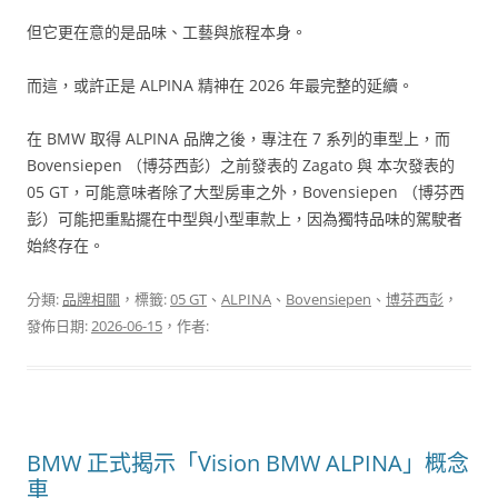
但它更在意的是品味、工藝與旅程本身。
而這，或許正是 ALPINA 精神在 2026 年最完整的延續。
在 BMW 取得 ALPINA 品牌之後，專注在 7 系列的車型上，而
Bovensiepen （博芬西彭）之前發表的 Zagato 與 本次發表的
05 GT，可能意味者除了大型房車之外，Bovensiepen （博芬西
彭）可能把重點擺在中型與小型車款上，因為獨特品味的駕駛者
始終存在。
分類:
品牌相關
，標籤:
05 GT
、
ALPINA
、
Bovensiepen
、
博芬西彭
，
發佈日期:
2026-06-15
，作者:
BMW 正式揭示「Vision BMW ALPINA」概念
車