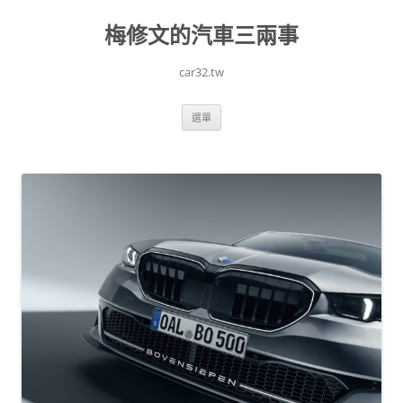
跳
至
梅修文的汽車三兩事
主
要
內
容
car32.tw
選單