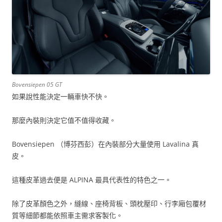
Bovensiepen 05 GT
如果說性能決定一輛車快不快。
那麼內裝則決定它值不值得收藏。
Bovensiepen （博芬西彭）在內裝部分大量使用 Lavalina 真
皮。
這種皮革過去便是 ALPINA 最具代表性的特色之一。
除了皮革顏色之外，縫線、座椅背板、頭枕壓印、行李廂包覆材
質等細節都能依照車主需求客製化。