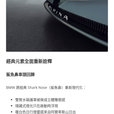
經典元素全面重新詮釋
鯊魚鼻車頭回歸
BMW 將經典 Shark Nose（鯊魚鼻）重新現代化：
雙腎水箱護罩被做成立體雕塑感
隱藏式燈光只在啟動時浮現
暖白色日行燈靈感來自阿爾卑斯山日出