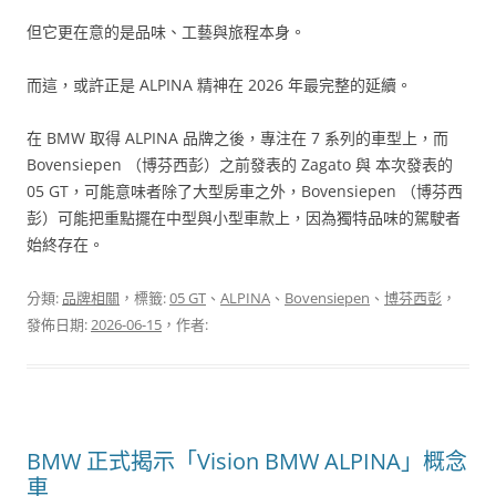
但它更在意的是品味、工藝與旅程本身。
而這，或許正是 ALPINA 精神在 2026 年最完整的延續。
在 BMW 取得 ALPINA 品牌之後，專注在 7 系列的車型上，而
Bovensiepen （博芬西彭）之前發表的 Zagato 與 本次發表的
05 GT，可能意味者除了大型房車之外，Bovensiepen （博芬西
彭）可能把重點擺在中型與小型車款上，因為獨特品味的駕駛者
始終存在。
分類:
品牌相關
，標籤:
05 GT
、
ALPINA
、
Bovensiepen
、
博芬西彭
，
發佈日期:
2026-06-15
，作者:
BMW 正式揭示「Vision BMW ALPINA」概念
車