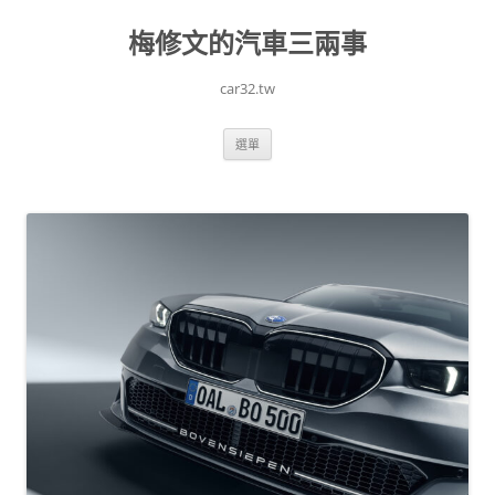
跳
至
梅修文的汽車三兩事
主
要
內
容
car32.tw
選單