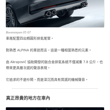
Bovensiepen 05 GT
車尾配置四出橢圓形排氣尾管。
對熟悉 ALPINA 的車迷而言，這是一種相當熟悉的元素。
由 Akrapovič 協助開發的鈦合金排氣系統不僅減重 7.8 公斤，也
帶來更具層次感的聲浪表現。
它追求的不是吵鬧，而是深沉而具有質感的機械聲音。
真正昂貴的地方在車內