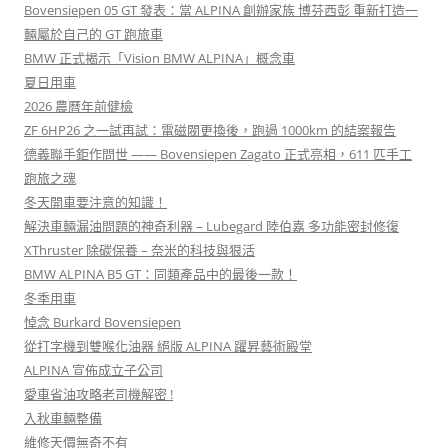
Bovensiepen 05 GT 發表：當 ALPINA 創辦家族 博芬西彭 重新打造一
輛屬於自己的 GT 跑旅車
BMW 正式揭示「Vision BMW ALPINA」概念車
夏日用車
2026 農曆年前健檢
ZF 6HP26 之一試再試：電磁閥更換後，跑過 1000km 的結案報告
德義聯手鉅作問世 —— Bovensiepen Zagato 正式亮相，611 匹手工
跑旅之魂
冬天開車要注意的知識！
解決車輛漏油問題的神奇利器 – Lubegard 陸伯嘉 多功能密封修復
XThruster 除碳保養 – 奈米的科技與狠活
BMW ALPINA B5 GT：同類產品中的最後一款！
冬季用車
悼念 Burkard Bovensiepen
從打字機到雙喉化油器 絕版 ALPINA 躍昇藝術殿堂
ALPINA 宣佈成立子公司
愛車省油攻略老司機解密 !
入秋車輛整備
維修天價無奇不有