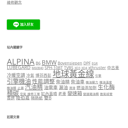
維修觀念
站內關鍵字
ALPINA
BMW
B6
Bovensiepen
DPF
EGR
LUBEGARD
SPH-10BT
TVBS
xthruster
中古車
M60B40
XD3
XD4
地球黃金線
冷暖空調
冷氣
博芬西彭
引擎
引擎機油
性能調整
柴油精
柴油車
機油壓力
機油溫度
汽油精
生化酶
油電車
漏油
燃油添加劑
機油精
止漏
潤滑
積碳
變速箱
缸內直噴
老車
空氣
維修工單
變速箱油精
進氣岐管
陸伯嘉
雙B
長途
隔熱紙
近期文章