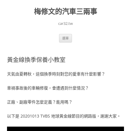
跳
至
梅修文的汽車三兩事
主
要
內
容
car32.tw
選單
黃金線換季保養小教室
天氣由夏轉秋，這個換季時刻對您的愛車有什麼影響？
車禍事故後的車輛修復，會遭遇到什麼情況？
正廠、副廠零件怎麼定義？能用嗎？
以下是 20201013 TVBS 地球黃金線節目的網路版，謝謝大家。