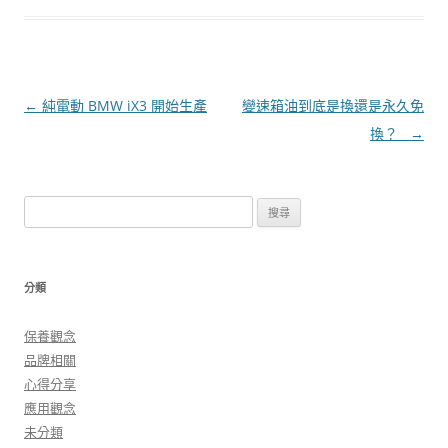
文
←
純電動 BMW iX3 開始生產
變速箱油到底是換還是永久免
章
換？
→
導
覽
搜
尋
關
鍵
分類
字:
保養觀念
品牌相關
心得分享
應用觀念
未分類