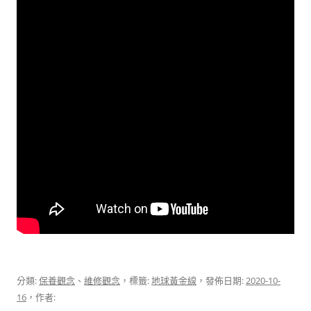
分類:
保養觀念
、
維修觀念
，標籤:
地球黃金線
，發佈日期:
2020-10-
16
，作者: