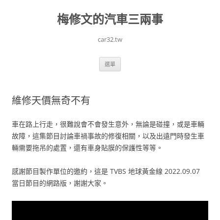
跳
至
梅修文的汽車三兩事
主
要
內
容
car32.tw
選單
維修天價無奇不有
車在路上行走，很難說會不會發生意外，無論是碰撞，或是車輛
故障，這集節目討論車禍事故的修復相關，以及出遠門時發生車
輛需要拖吊的處置，還有車身貼膜的保護性等等。
感謝節目製作單位的邀約，這是 TVBS 地球黃金線 2022.09.07
當日節目的網路版，謝謝大家。