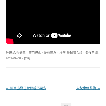
分類:
心得分享
、
應用觀念
、
維修觀念
，標籤:
地球黃金線
，發佈日期:
2022-09-08
，作者:
文
←
開車出遊日常保養不可少
入秋車輛整備
→
章
導
搜