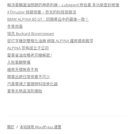
解決車輛漏油問題的神奇利器 – Lubegard 陸伯嘉 多功能密封修復
XThruster 除碳保養 – 奈米的科技與狠活
BMW ALPINA B5 GT：同類產品中的最後一款！
冬季用車
悼念 Burkard Bovensiepen
從打字機到雙喉化油器 絕版 ALPINA 躍昇藝術殿堂
ALPINA 宣佈成立子公司
愛車省油攻略老司機解密 !
入秋車輛整備
維修天價無奇不有
開車出遊日常保養不可少
汽車靈魂之窗頭燈科技進化論
夏季炎熱高溫防爆胎
關於
本站採用 WordPress 建置