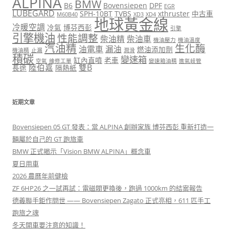
ALPINA
BMW
B6
Bovensiepen
DPF
EGR
LUBEGARD
SPH-10BT
TVBS
xthruster
中古車
M60B40
XD3
XD4
地球黃金線
冷暖空調
冷氣
博芬西彭
引擎
引擎機油
性能調整
柴油精
柴油車
機油壓力
機油溫度
汽油精
生化酶
油電車
漏油
燃油添加劑
機油精
止漏
潤滑
積碳
變速箱
缸內直噴
老車
空氣
維修工單
變速箱油精
進氣岐管
陸伯嘉
雙B
長途
隔熱紙
近期文章
Bovensiepen 05 GT 發表：當 ALPINA 創辦家族 博芬西彭 重新打造一
輛屬於自己的 GT 跑旅車
BMW 正式揭示「Vision BMW ALPINA」概念車
夏日用車
2026 農曆年前健檢
ZF 6HP26 之一試再試：電磁閥更換後，跑過 1000km 的結案報告
德義聯手鉅作問世 —— Bovensiepen Zagato 正式亮相，611 匹手工
跑旅之魂
冬天開車要注意的知識！