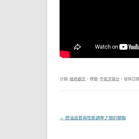
分類:
維修觀念
，標籤:
空氣流量計
，發佈日期
文
←
燃油品質與性能調整之間的關聯
章
導