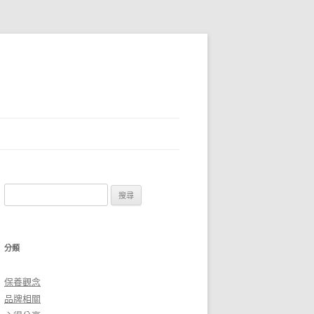
搜
尋
關
鍵
分類
字:
保養觀念
品牌相關