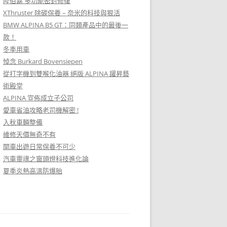
陸伯嘉 多功能密封修復
XThruster 除碳保養 – 奈米的科技與狠活
BMW ALPINA B5 GT：同類產品中的最後一
款！
冬季用車
悼念 Burkard Bovensiepen
從打字機到雙喉化油器 絕版 ALPINA 躍昇藝
術殿堂
ALPINA 宣佈成立子公司
愛車省油攻略老司機解密 !
入秋車輛整備
維修天價無奇不有
開車出遊日常保養不可少
汽車靈魂之窗頭燈科技進化論
夏季炎熱高溫防爆胎