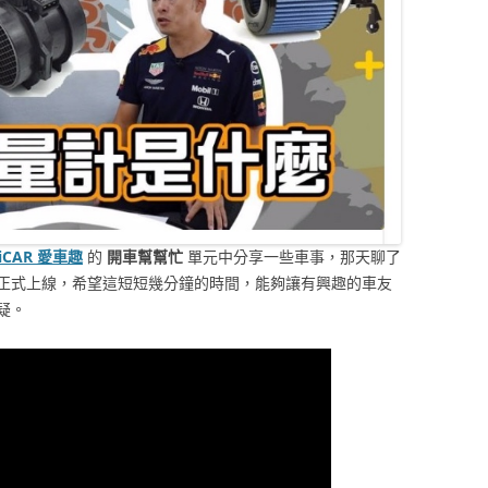
iCAR 愛車趣
的
開車幫幫忙
單元中分享一些車事，那天聊了
正式上線，希望這短短幾分鐘的時間，能夠讓有興趣的車友
疑。