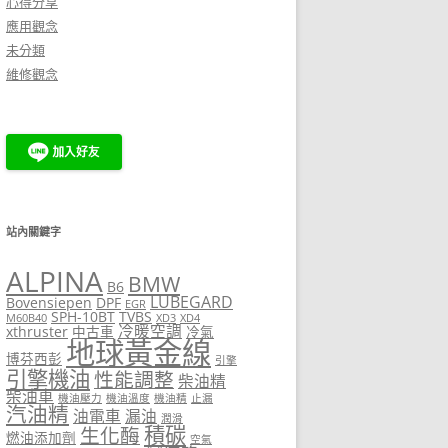
心得分享
應用觀念
未分類
維修觀念
站內關鍵字
ALPINA
BMW
B6
LUBEGARD
Bovensiepen
DPF
EGR
SPH-10BT
TVBS
M60B40
XD3
XD4
冷暖空調
xthruster
中古車
冷氣
地球黃金線
博芬西彭
引擎
引擎機油
性能調整
柴油精
柴油車
機油壓力
機油溫度
機油精
止漏
汽油精
油電車
漏油
潤滑
積碳
生化酶
燃油添加劑
空氣