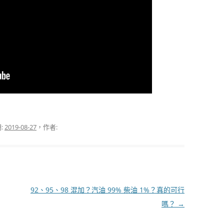
:
2019-08-27
，作者:
92、95、98 混加？汽油 99% 柴油 1%？真的可行
嗎？
→