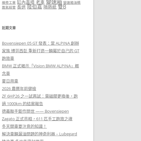
變速箱
缸內直噴
老車
維修工單
變速箱油精
陸伯嘉
雙B
長途
隔熱紙
進氣岐管
近期文章
Bovensiepen 05 GT 發表：當 ALPINA 創辦
家族 博芬西彭 重新打造一輛屬於自己的 GT
跑旅車
BMW 正式揭示「Vision BMW ALPINA」概
念車
夏日用車
2026 農曆年前健檢
ZF 6HP26 之一試再試：電磁閥更換後，跑
過 1000km 的結案報告
德義聯手鉅作問世 —— Bovensiepen
Zagato 正式亮相，611 匹手工跑旅之魂
冬天開車要注意的知識！
解決車輛漏油問題的神奇利器 – Lubegard