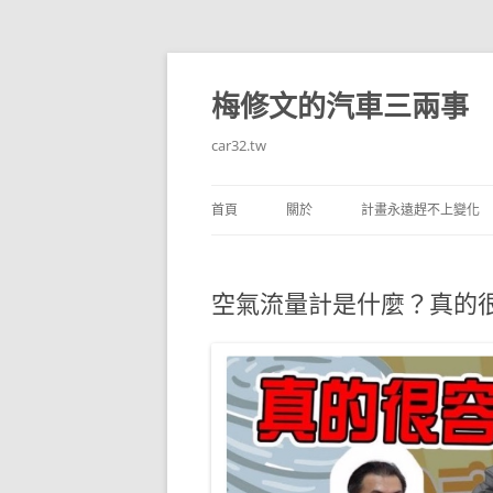
跳
至
主
梅修文的汽車三兩事
要
內
容
car32.tw
首頁
關於
計畫永遠趕不上變化
空氣流量計是什麼？真的