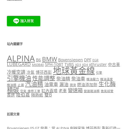
站內關鍵字
ALPINA
BMW
B6
Bovensiepen
DPF
EGR
LUBEGARD
SPH-10BT
TVBS
xthruster
中古車
M60B40
XD3
XD4
地球黃金線
冷暖空調
冷氣
博芬西彭
引擎
引擎機油
性能調整
柴油精
柴油車
機油壓力
機油溫度
汽油精
生化酶
油電車
漏油
燃油添加劑
機油精
止漏
潤滑
積碳
變速箱
缸內直噴
老車
空氣
維修工單
變速箱油精
進氣岐管
陸伯嘉
雙B
長途
隔熱紙
近期文章
Bovensiepen 05 GT 發表：當 ALPINA 創辦家族 博芬西彭 重新打造一