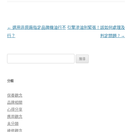
文
←
選用非原廠指定品牌機油行不
引擎滲油別緊張！該如何處理及
章
行？
判定問題 ?
→
導
覽
搜
尋
關
鍵
分類
字:
保養觀念
品牌相關
心得分享
應用觀念
未分類
維修觀念