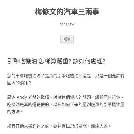
跳
至
梅修文的汽車三兩事
主
要
內
容
car32.tw
選單
引擎吃機油 怎樣算嚴重? 該如何處理?
您的車會吃機油嗎？是真的引擎吃機油？還是，只是一個允許範
圍內的消耗？
感謝 Andy 老爹的邀請，討論這個惱人的話題，讓我們告訴你，
吃機油是真的還是假的？以及如何正確的量測座車的引擎機油量
的方法。
如有其他未盡詳述之處，歡迎提出您的疑問，謝謝大家。