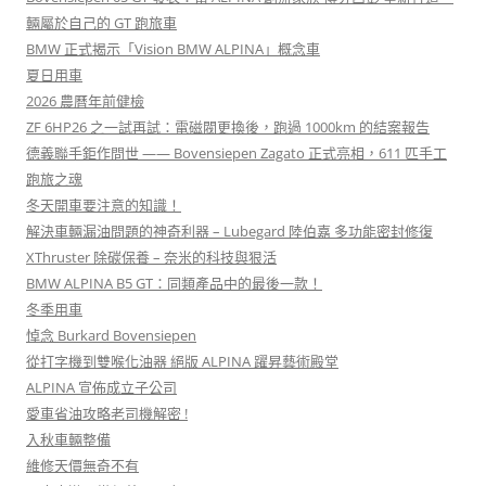
輛屬於自己的 GT 跑旅車
BMW 正式揭示「Vision BMW ALPINA」概念車
夏日用車
2026 農曆年前健檢
ZF 6HP26 之一試再試：電磁閥更換後，跑過 1000km 的結案報告
德義聯手鉅作問世 —— Bovensiepen Zagato 正式亮相，611 匹手工
跑旅之魂
冬天開車要注意的知識！
解決車輛漏油問題的神奇利器 – Lubegard 陸伯嘉 多功能密封修復
XThruster 除碳保養 – 奈米的科技與狠活
BMW ALPINA B5 GT：同類產品中的最後一款！
冬季用車
悼念 Burkard Bovensiepen
從打字機到雙喉化油器 絕版 ALPINA 躍昇藝術殿堂
ALPINA 宣佈成立子公司
愛車省油攻略老司機解密 !
入秋車輛整備
維修天價無奇不有