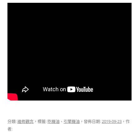
分類:
維修觀念
，標籤:
吃機油
、
引擎機油
，發佈日期:
2019-09-23
，作
者: