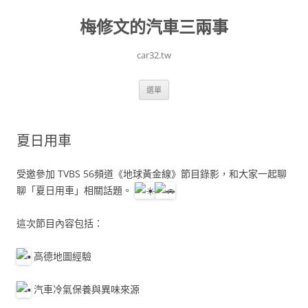
跳
至
梅修文的汽車三兩事
主
要
內
容
car32.tw
選單
夏日用車
受邀參加 TVBS 56頻道《地球黃金線》節目錄影，和大家一起聊
聊「夏日用車」相關話題。
這次節目內容包括：
高德地圖經驗
汽車冷氣保養與異味來源