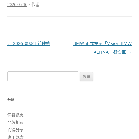
2026-05-16
，作者:
文
←
2026 農曆年前健檢
BMW 正式揭示「Vision BMW
章
ALPINA」概念車
→
導
覽
搜
尋
關
鍵
分類
字:
保養觀念
品牌相關
心得分享
應用觀念