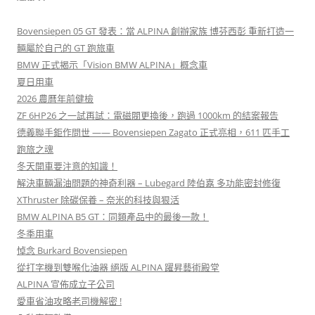
Bovensiepen 05 GT 發表：當 ALPINA 創辦家族 博芬西彭 重新打造一
輛屬於自己的 GT 跑旅車
BMW 正式揭示「Vision BMW ALPINA」概念車
夏日用車
2026 農曆年前健檢
ZF 6HP26 之一試再試：電磁閥更換後，跑過 1000km 的結案報告
德義聯手鉅作問世 —— Bovensiepen Zagato 正式亮相，611 匹手工
跑旅之魂
冬天開車要注意的知識！
解決車輛漏油問題的神奇利器 – Lubegard 陸伯嘉 多功能密封修復
XThruster 除碳保養 – 奈米的科技與狠活
BMW ALPINA B5 GT：同類產品中的最後一款！
冬季用車
悼念 Burkard Bovensiepen
從打字機到雙喉化油器 絕版 ALPINA 躍昇藝術殿堂
ALPINA 宣佈成立子公司
愛車省油攻略老司機解密 !