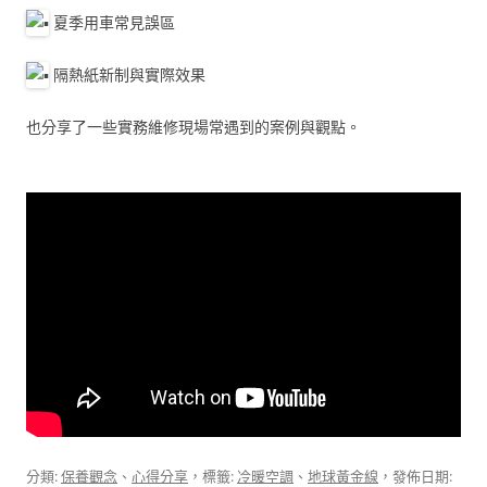
夏季用車常見誤區
隔熱紙新制與實際效果
也分享了一些實務維修現場常遇到的案例與觀點。
分類:
保養觀念
、
心得分享
，標籤:
冷暖空調
、
地球黃金線
，發佈日期: