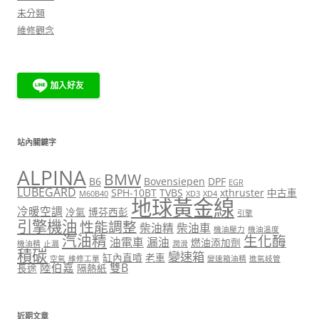
未分類
維修觀念
站內關鍵字
ALPINA
BMW
B6
Bovensiepen
DPF
EGR
LUBEGARD
SPH-10BT
TVBS
xthruster
中古車
M60B40
XD3
XD4
地球黃金線
冷暖空調
冷氣
博芬西彭
引擎
引擎機油
性能調整
柴油精
柴油車
機油壓力
機油溫度
汽油精
生化酶
油電車
漏油
燃油添加劑
機油精
止漏
潤滑
積碳
變速箱
缸內直噴
老車
空氣
維修工單
變速箱油精
進氣岐管
陸伯嘉
雙B
長途
隔熱紙
近期文章